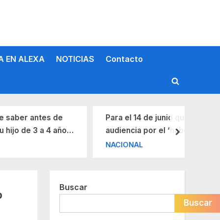
A EN ALEXA
NOTICIAS
Contacto
Toggle
search
form
r antes de
Para el 14 de junio quedó
de 3 a 4 años
audiencia por el ‘habeas
next
9
corpus’ de Jorge Glas
NACIONAL
Buscar
o
Buscar