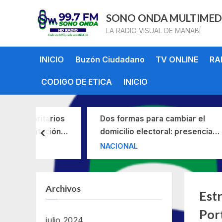
Skip
SONO ONDA MULTIMED
to
LA RADIO VISUAL DE MANABÍ
content
INICIO
Buzón Ciudadano
TV ONLINE
RA
CODIGO DE ETICA
INICIO
rioritarios
Dos formas para cambiar el
bilitación
domicilio electoral: presencial y
prev
 Florón 4 de
virtual
NACIONAL
Archivos
Eti
Est
Por
julio 2024