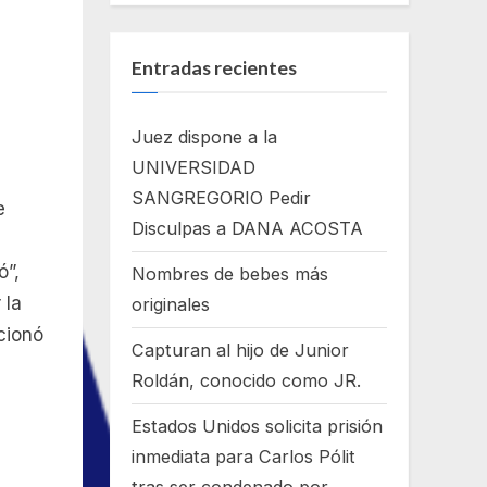
an
Entradas recientes
Juez dispone a la
UNIVERSIDAD
SANGREGORIO Pedir
e
Disculpas a DANA ACOSTA
ó”,
Nombres de bebes más
ejo
 la
originales
cionó
Capturan al hijo de Junior
Roldán, conocido como JR.
Estados Unidos solicita prisión
inmediata para Carlos Pólit