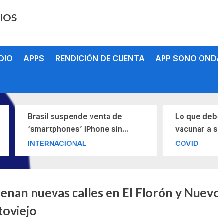
IOS
DIO
APPS
RENDICIÓN DE CUENTA
APP SONO OND
Brasil suspende venta de
Lo que debe sabe
‘smartphones’ iPhone sin
vacunar a su hijo 
cargador e impone millonaria
contra el COVID-1
INTERNACIONAL
COVID
multa a Apple
queta:
renan nuevas calles en El Florón y Nuev
toviejo