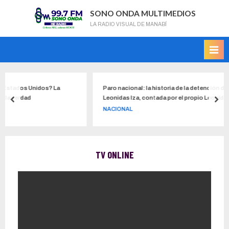
SONO ONDA MULTIMEDIOS
LA RADIO VISUAL DE MANABÍ
dos Unidos? La
Paro nacional: la historia de la detención del líder d
rdad
Leonidas Iza, contada por el propio Leonidas Iza
NACIONAL
TV ONLINE