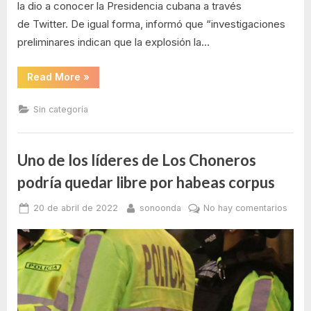
la dio a conocer la Presidencia cubana a través
de Twitter. De igual forma, informó que “investigaciones
preliminares indican que la explosión la…
“Autoridades
Read More
»
confirman
cifra
preliminar
Sin categoría
de
fallecidos
en
explosión,
en
Uno de los líderes de Los Choneros
La
Habana”
podría quedar libre por habeas corpus
Posted
By
en
20 de abril de 2022
sonoonda
No hay comentarios
on
Uno
de
los
líder
de
Los