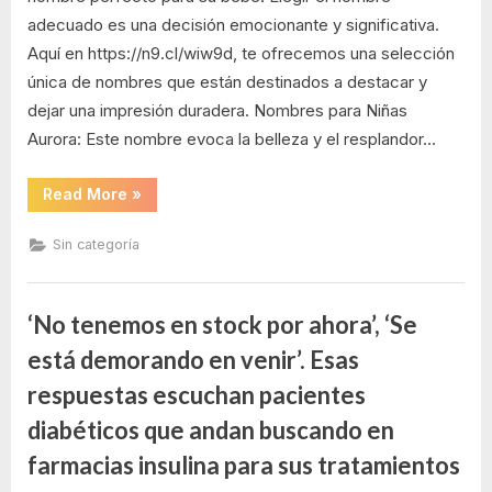
más
adecuado es una decisión emocionante y significativa.
origina
Aquí en https://n9.cl/wiw9d, te ofrecemos una selección
única de nombres que están destinados a destacar y
dejar una impresión duradera. Nombres para Niñas
Aurora: Este nombre evoca la belleza y el resplandor…
“Nombres
Read More
»
de
bebes
más
Sin categoría
originales”
‘No tenemos en stock por ahora’, ‘Se
está demorando en venir’. Esas
respuestas escuchan pacientes
diabéticos que andan buscando en
farmacias insulina para sus tratamientos