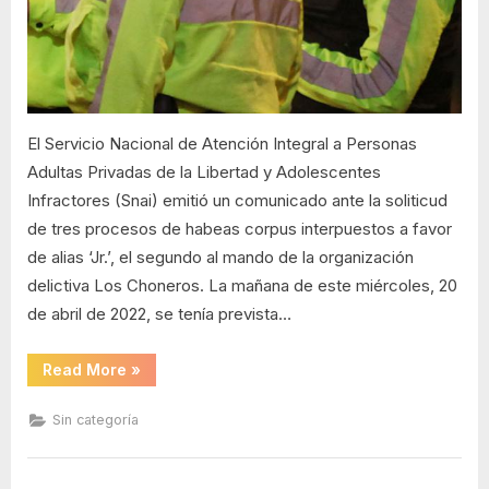
Chon
podrí
qued
libre
por
habe
El Servicio Nacional de Atención Integral a Personas
corp
Adultas Privadas de la Libertad y Adolescentes
Infractores (Snai) emitió un comunicado ante la soliticud
de tres procesos de habeas corpus interpuestos a favor
de alias ‘Jr.’, el segundo al mando de la organización
delictiva Los Choneros. La mañana de este miércoles, 20
de abril de 2022, se tenía prevista…
“Uno
Read More
»
de
los
líderes
Sin categoría
de
Los
Choneros
podría