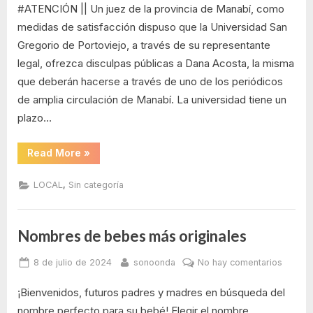
#ATENCIÓN || Un juez de la provincia de Manabí, como
dispon
a
medidas de satisfacción dispuso que la Universidad San
la
Gregorio de Portoviejo, a través de su representante
UNIVE
legal, ofrezca disculpas públicas a Dana Acosta, la misma
SANGR
que deberán hacerse a través de uno de los periódicos
Pedir
de amplia circulación de Manabí. La universidad tiene un
Discul
a
plazo…
DANA
ACOS
“Juez
Read More
»
dispone
a
la
,
LOCAL
Sin categoría
UNIVERSIDAD
SANGREGORIO
Pedir
Disculpas
a
Nombres de bebes más originales
DANA
ACOSTA”
Posted
By
en
8 de julio de 2024
sonoonda
No hay comentarios
on
Nombr
¡Bienvenidos, futuros padres y madres en búsqueda del
de
bebes
nombre perfecto para su bebé! Elegir el nombre