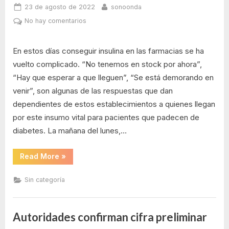
Posted
By
23 de agosto de 2022
sonoonda
on
en
No hay comentarios
‘No
tenemos
En estos días conseguir insulina en las farmacias se ha
en
vuelto complicado. “No tenemos en stock por ahora”,
stock
“Hay que esperar a que lleguen”, “Se está demorando en
por
ahora’,
venir”, son algunas de las respuestas que dan
‘Se
dependientes de estos establecimientos a quienes llegan
está
por este insumo vital para pacientes que padecen de
demorando
diabetes. La mañana del lunes,…
en
venir’.
“‘No
Esas
Read More
»
tenemos
respuestas
en
stock
escuchan
Sin categoría
por
pacientes
ahora’,
‘Se
diabéticos
está
que
demorando
Autoridades confirman cifra preliminar
en
andan
venir’.