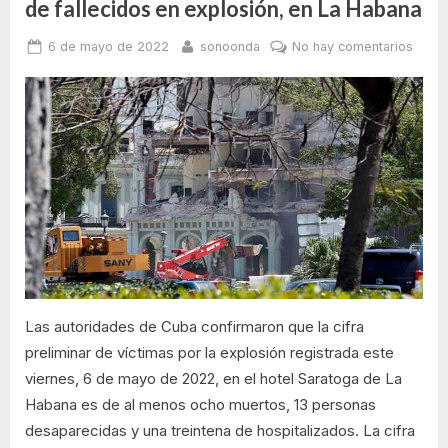
de fallecidos en explosión, en La Habana
Esas
buscando
respuestas
en
escuchan
Posted
By
en
6 de mayo de 2022
sonoonda
No hay comentarios
pacientes
farmacias
diabéticos
on
Autor
insulina
que
confi
andan
para
buscando
cifra
sus
en
preli
farmacias
tratamientos
insulina
de
para
fallec
sus
tratamientos”
en
explo
en
La
Haba
Las autoridades de Cuba confirmaron que la cifra
preliminar de víctimas por la explosión registrada este
viernes, 6 de mayo de 2022, en el hotel Saratoga de La
Habana es de al menos ocho muertos, 13 personas
desaparecidas y una treintena de hospitalizados. La cifra