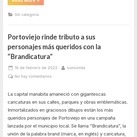
Read More
»
Provincial
de
Manabí
Sin categoría
recibió
certificación
de
reconocimiento
como
Portoviejo rinde tributo a sus
una
“Institución
personajes más queridos con la
libre
de
“Brandicatura”
Violencia
de
Género””
Posted
By
16 de febrero de 2022
sonoonda
on
en
No hay comentarios
Portoviejo
rinde
La capital manabita amaneció con gigantescas
tributo
caricaturas en sus calles, parques y obras emblemáticas.
a
Inmortalizados en graciosos dibujos están los más
sus
personajes
queridos personajes de Portoviejo en una campaña
más
lanzada por el municipio local. Se llama “Brandicatura”, la
queridos
unión de la palabra brand (marca, en inglés) y caricatura,
con