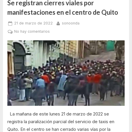
quedar
Se registran cierres viales por
libre
por
manifestaciones en el centro de Quito
habeas
corpus”
Posted
By
21 de marzo de 2022
sonoonda
on
en
No hay comentarios
Se
registran
cierres
viales
por
manifestaciones
en
el
centro
de
Quito
La mañana de este lunes 21 de marzo de 2022 se
registra la paralización parcial del servicio de taxis en
Quito. En el centro se han cerrado varias vías por la