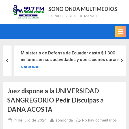
Skip
SONO ONDA MULTIMEDIOS
to
LA RADIO VISUAL DE MANABÍ
content
Ministerio de Defensa de Ecuador gastó $ 1.300
millones en sus actividades y operaciones durante
prev
nex
2021
NACIONAL
Juez dispone a la UNIVERSIDAD
Categoría:
SANGREGORIO Pedir Disculpas a
Sin
DANA ACOSTA
categoría
Posted
By
en
11 de julio de 2024
sonoonda
No hay comentarios
on
Juez