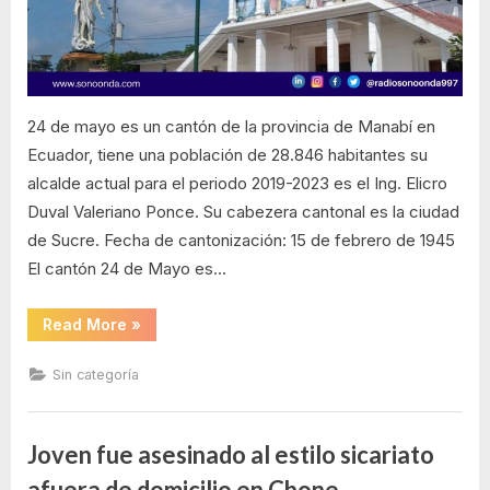
cantonización
24 de mayo es un cantón de la provincia de Manabí en
Ecuador, tiene una población de 28.846 habitantes su
alcalde actual para el periodo 2019-2023 es el Ing. Elicro
Duval Valeriano Ponce. Su cabezera cantonal es la ciudad
de Sucre. Fecha de cantonización: 15 de febrero de 1945
El cantón 24 de Mayo es…
“24
Read More
»
de
Mayo
celebra
Sin categoría
77
años
de
cantonización”
Joven fue asesinado al estilo sicariato
afuera de domicilio en Chone