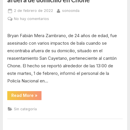
Posted
By
2 de febrero de 2022
sonoonda
on
en
No hay comentarios
Joven
fue
Bryan Fabián Mera Zambrano, de 24 años de edad, fue
asesinado
asesinado con varios impactos de bala cuando se
al
encontraba afuera de su domicilio, situado en el
estilo
sicariato
reasentamiento San Cayetano, perteneciente al cantón
afuera
Chone. El hecho se reportó alrededor de las 13:00 de
de
este martes, 1 de febrero, informó el personal de la
domicilio
Policía Nacional en…
en
Chone
“Joven
Read More
»
fue
asesinado
al
Sin categoría
estilo
sicariato
afuera
de
domicilio