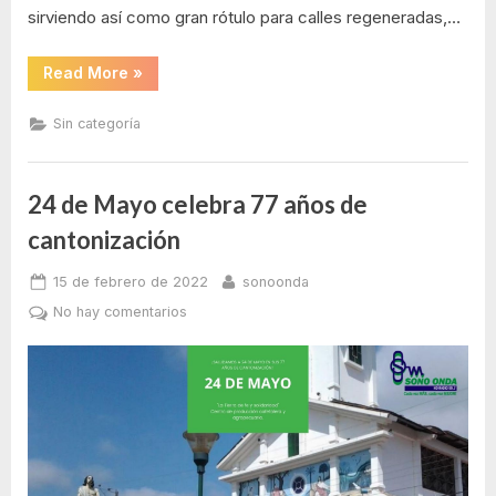
sirviendo así como gran rótulo para calles regeneradas,…
la
“Brandicatura”
“Portoviejo
Read More
»
rinde
tributo
a
Sin categoría
sus
personajes
más
queridos
con
24 de Mayo celebra 77 años de
la
“Brandicatura””
cantonización
Posted
By
15 de febrero de 2022
sonoonda
on
en
No hay comentarios
24
de
Mayo
celebra
77
años
de