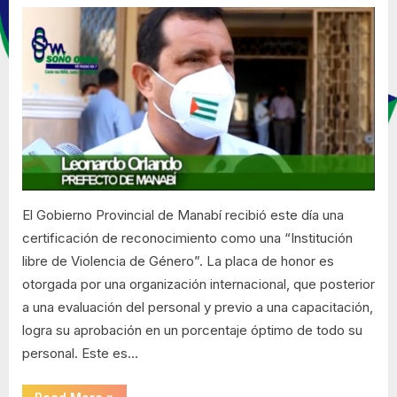
Provincial
de
Manabí
recibió
certificación
de
reconocimiento
como
una
“Institución
El Gobierno Provincial de Manabí recibió este día una
libre
de
certificación de reconocimiento como una “Institución
Violencia
libre de Violencia de Género”. La placa de honor es
de
otorgada por una organización internacional, que posterior
Género”
a una evaluación del personal y previo a una capacitación,
logra su aprobación en un porcentaje óptimo de todo su
personal. Este es…
“Gobierno