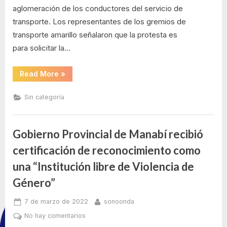
aglomeración de los conductores del servicio de
transporte. Los representantes de los gremios de
transporte amarillo señalaron que la protesta es
para solicitar la…
“Se
Read More
»
registran
cierres
viales
Sin categoría
por
manifestaciones
en
el
centro
Gobierno Provincial de Manabí recibió
de
Quito”
certificación de reconocimiento como
una “Institución libre de Violencia de
Género”
Posted
By
7 de marzo de 2022
sonoonda
on
en
No hay comentarios
Gobierno