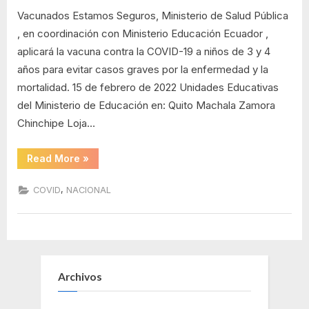
de
progresivo
Vacunados Estamos Seguros, Ministerio de Salud Pública
de
vacunación
, en coordinación con Ministerio Educación Ecuador ,
vacunación
aplicará la vacuna contra la COVID-19 a niños de 3 y 4
a
niños
años para evitar casos graves por la enfermedad y la
y
mortalidad. 15 de febrero de 2022 Unidades Educativas
niñas
del Ministerio de Educación en: Quito Machala Zamora
de
Chinchipe Loja…
3
y
“Cronograma
4
Read More
»
progresivo
años
de
vacunación
,
COVID
NACIONAL
a
niños
y
niñas
de
3
y
4
años”
Archivos