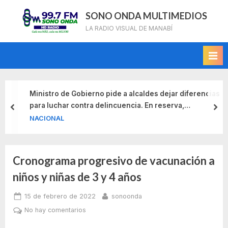
Skip
SONO ONDA MULTIMEDIOS
to
LA RADIO VISUAL DE MANABÍ
content
Ministro de Gobierno pide a alcaldes dejar diferencias
para luchar contra delincuencia. En reserva,
prev
nex
presidente analiza temas de seguridad con
NACIONAL
autoridades seccionales
Cronograma progresivo de vacunación a
Etiqueta:
niños y niñas de 3 y 4 años
cronograma
Posted
By
15 de febrero de 2022
sonoonda
progresivo
on
en
No hay comentarios
Cronograma