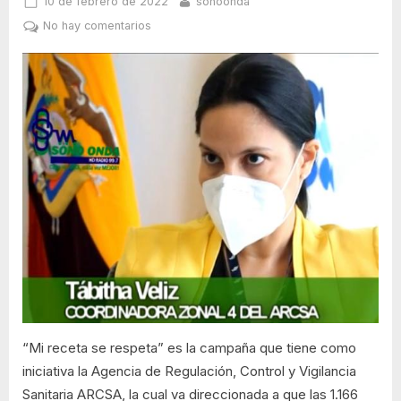
Posted
By
10 de febrero de 2022
sonoonda
on
en
No hay comentarios
“Mi
receta
se
respeta”
es
la
campaña
que
tiene
como
iniciativa
la
ARCSA,
la
cual
va
“Mi receta se respeta” es la campaña que tiene como
direccionada
iniciativa la Agencia de Regulación, Control y Vigilancia
a
Sanitaria ARCSA, la cual va direccionada a que las 1.166
1.166