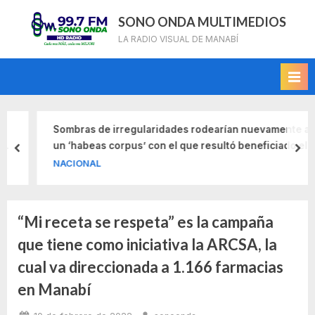
Skip
SONO ONDA MULTIMEDIOS
to
LA RADIO VISUAL DE MANABÍ
content
Sombras de irregularidades rodearían nuevamente a
un ‘habeas corpus’ con el que resultó beneficiado el
prev
nex
exvicepresidente Jorge Glas
NACIONAL
“Mi receta se respeta” es la campaña
Etiqueta:
que tiene como iniciativa la ARCSA, la
farmacias
cual va direccionada a 1.166 farmacias
en Manabí