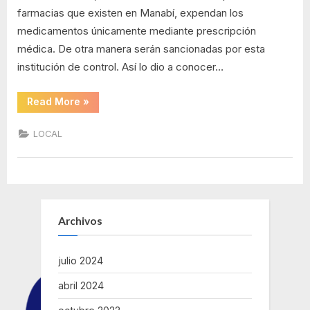
farmacias que existen en Manabí, expendan los
farmacias
en
medicamentos únicamente mediante prescripción
Manabí
médica. De otra manera serán sancionadas por esta
institución de control. Así lo dio a conocer…
““Mi
Read More
»
receta
se
respeta”
LOCAL
es
la
campaña
que
tiene
como
iniciativa
la
ARCSA,
Archivos
la
cual
va
direccionada
julio 2024
a
1.166
farmacias
abril 2024
en
Manabí”