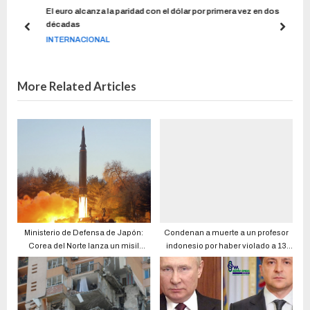
del
El euro alcanza la paridad con el dólar por primera vez en dos
décadas
INTERNACIONAL
More Related Articles
Ministerio de Defensa de Japón:
Condenan a muerte a un profesor
Corea del Norte lanza un misil
indonesio por haber violado a 13
balístico
menores