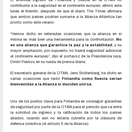
El eventual ingreso de Finlandia y Suecia en la OTAN no
contribuiría a la seguridad en el continente europeo, afirmó este
lunes el Kremlin, después de que el diario The Times afirmara
que ambos países podrían sumarse a la Alianza Atlántica tan
pronto como este verano.
“Hemos dicho en reiteradas ocasiones que la alianza en sí
misma es más bien una herramienta para la confrontación.
No
es una alianza que garantice la paz y la estabilidad
, y su
mayor ampliación, por supuesto, no traerá seguridad adicional
al continente europeo”, dijo el portavoz de la Presidencia rusa,
Dmitri Peskov, en su rueda de prensa diaria.
El secretario general de la OTAN, Jens Stoltenberg, ha dicho en
varias ocasiones que tanto
Finlandia como Suecia serían
bienvenidas a la Alianza si deciden unirse.
Uno de los puntos clave para Finlandia es conseguir garantías
de seguridad por parte de la OTAN para el periodo que va entre
la solicitud de ingreso y la ratificación de todos los países
aliados, cuando aún no estaría cubierta por la cláusula de
defensa colectiva (el artículo 5 de la Alianza).