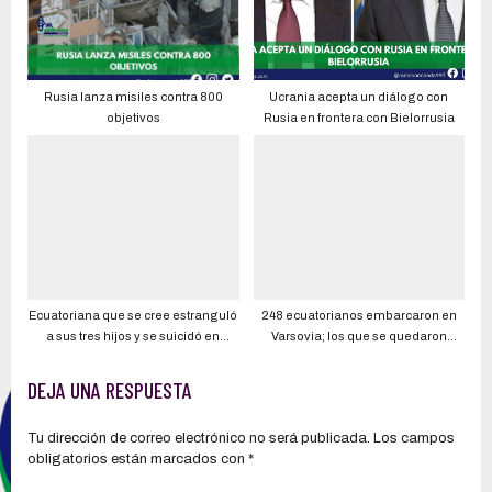
Rusia lanza misiles contra 800
Ucrania acepta un diálogo con
objetivos
Rusia en frontera con Bielorrusia
Ecuatoriana que se cree estranguló
248 ecuatorianos embarcaron en
a sus tres hijos y se suicidó en
Varsovia; los que se quedaron
Connecticut tenía una guardería en
cuestionan que no los dejaron subir
su casa
a pesar de espacios vacíos
DEJA UNA RESPUESTA
Tu dirección de correo electrónico no será publicada.
Los campos
obligatorios están marcados con
*