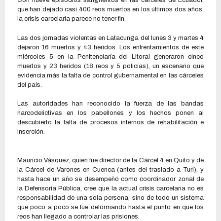
Con nueve episodios sangrientos en las cárceles de Ecuador,
que han dejado casi 400 reos muertos en los últimos dos años,
la crisis carcelaria parece no tener fin.
Las dos jornadas violentas en Latacunga del lunes 3 y martes 4
dejaron 16 muertos y 43 heridos. Los enfrentamientos de este
miércoles 5 en la Penitenciaría del Litoral generaron cinco
muertos y 23 heridos (18 reos y 5 policías), un escenario que
evidencia más la falta de control gubernamental en las cárceles
del país.
Las autoridades han reconocido la fuerza de las bandas
narcodelictivas en los pabellones y los hechos ponen al
descubierto la falta de procesos internos de rehabilitación e
inserción.
Mauricio Vásquez, quien fue director de la Cárcel 4 en Quito y de
la Cárcel de Varones en Cuenca (antes del traslado a Turi), y
hasta hace un año se desempeñó como coordinador zonal de
la Defensoría Pública, cree que la actual crisis carcelaria no es
responsabilidad de una sola persona, sino de todo un sistema
que poco a poco se fue deformando hasta el punto en que los
reos han llegado a controlar las prisiones.