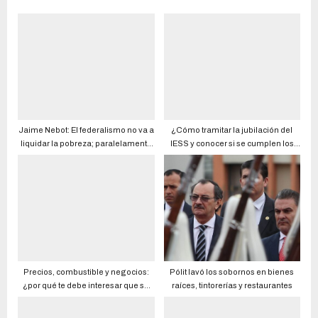
Jaime Nebot: El federalismo no va a
¿Cómo tramitar la jubilación del
liquidar la pobreza; paralelamente
IESS y conocer si se cumplen los
hay que tener una administración
requisitos para el retiro?
que vaya al crecimiento económico
Precios, combustible y negocios:
Pólit lavó los sobornos en bienes
¿por qué te debe interesar que se
raíces, tintorerías y restaurantes
den acuerdos en las mesas de
diálogo entre Gobierno e