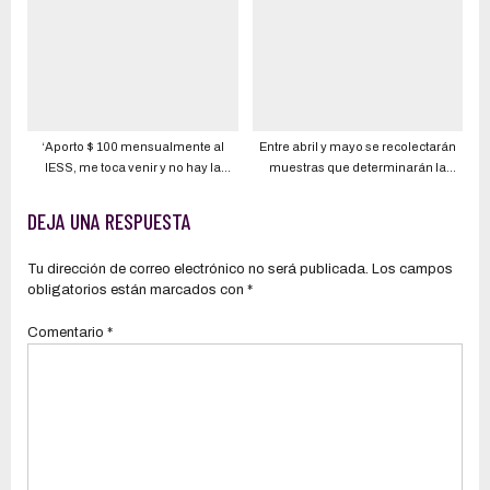
indígenas?
‘Aporto $ 100 mensualmente al
Entre abril y mayo se recolectarán
IESS, me toca venir y no hay la
muestras que determinarán la
medicina’. Tras falla en sistema se
población de Ecuador que ya se
retoma atención, pero quejas
contagió de COVID-19; estudio
DEJA UNA RESPUESTA
persisten
previo refirió cerca de 3,5 millones
Tu dirección de correo electrónico no será publicada.
Los campos
obligatorios están marcados con
*
Comentario
*