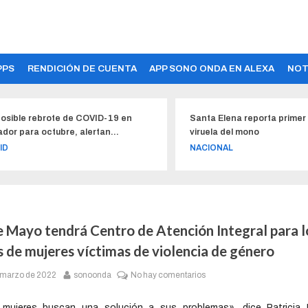
PPS
RENDICIÓN DE CUENTA
APP SONO ONDA EN ALEXA
NOT
Santa Elena reporta primer caso de
Fuerzas Arm
viruela del mono
permitirán q
constitucion
NACIONAL
NACIONAL
e Mayo tendrá Centro de Atención Integral para l
s de mujeres víctimas de violencia de género
 marzo de 2022
sonoonda
No hay comentarios
 mujeres buscan una solución a sus problemas», dice Patricia 