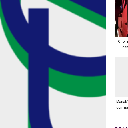
Chone.
cam
Manabí 
con má