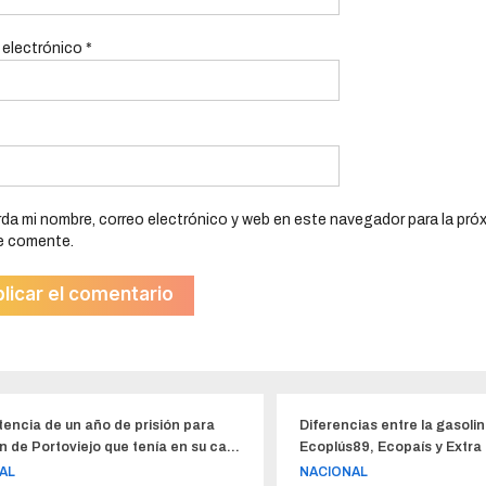
 electrónico
*
da mi nombre, correo electrónico y web en este navegador para la pró
e comente.
Diferencias entre la gasolina Súper,
Hospi
asa
Ecoplús89, Ecopaís y Extra
cuen
Psic
NACIONAL
LOCA