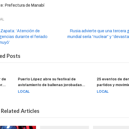
e: Prefectura de Manabí
AL
 Zapata: ‘Atención de
Rusia advierte que una tercera 
encias durante el feriado
mundial sería “nuclear” y “devast
inuyó’
ed Posts
Puerto López abre su festival de
25 eventos de democracia 
avistamiento de ballenas jorobadas
partidos y movimientos polí
con ajuste de agenda por paro
están solicitados en una s
LOCAL
LOCAL
Manabí
Related Articles