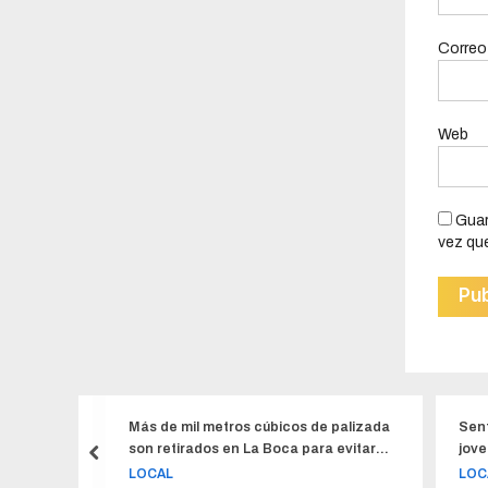
Correo
Web
Guar
vez qu
tros cúbicos de palizada
Sentencia de un año de prisión para
en La Boca para evitar
joven de Portoviejo que tenía en su c
loras, tucanes, guatusa y mono
LOCAL