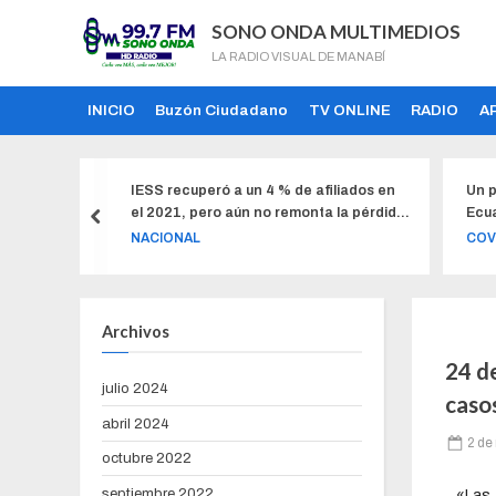
SONO ONDA MULTIMEDIOS
LA RADIO VISUAL DE MANABÍ
INICIO
Buzón Ciudadano
TV ONLINE
RADIO
A
a un 4 % de afiliados en
Un posible rebrote de COVID-19 en
aún no remonta la pérdida
Ecuador para octubre, alertan
a
especialistas
COVID
Archivos
24 d
julio 2024
caso
abril 2024
2 de
octubre 2022
septiembre 2022
«Las