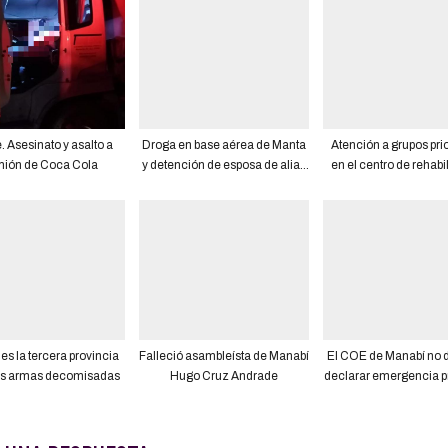
 Asesinato y asalto a
Droga en base aérea de Manta
Atención a grupos prio
ión de Coca Cola
y detención de esposa de alias
en el centro de rehabi
‘Gerald’, dos de los casos en
física integral en el Fl
los que participó la fiscal
Portoviejo.
asesinada en Manabí
es la tercera provincia
Falleció asambleísta de Manabí
El COE de Manabí no 
s armas decomisadas
Hugo Cruz Andrade
declarar emergencia p