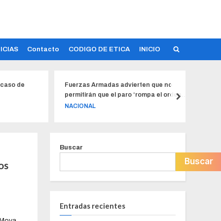
ICIAS
Contacto
CODIGO DE ETICA
INICIO
adas advierten que no
¡Primeros a nivel nacional! Portoviej
ue el paro ‘rompa el orden
gana el premio Hábitat Ecuador
al’ en Ecuador
LOCAL
Buscar
Buscar
os
Entradas recientes
Moya,