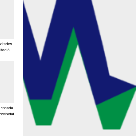
ritarios
litación
orón 4 de
descarta
rovincial