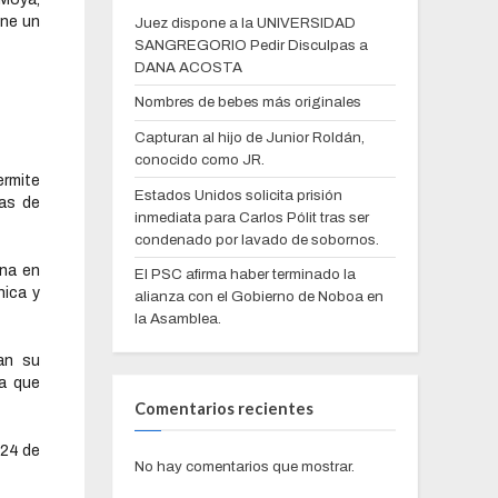
ene un
Juez dispone a la UNIVERSIDAD
SANGREGORIO Pedir Disculpas a
DANA ACOSTA
Nombres de bebes más originales
Capturan al hijo de Junior Roldán,
conocido como JR.
ermite
Estados Unidos solicita prisión
ras de
inmediata para Carlos Pólit tras ser
condenado por lavado de sobornos.
ona en
El PSC afirma haber terminado la
nica y
alianza con el Gobierno de Noboa en
la Asamblea.
ran su
a que
Comentarios recientes
 24 de
No hay comentarios que mostrar.