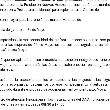
istradora de la Fundación Nuevos Horizontes, institución que manti
nio con la Prefectura de Manabí, para implementar el Centro de
ión Integral para la atención de mujeres víctimas de
ncia de género en 24 de Mayo.
ompromiso y la responsabilidad del prefecto, Leonardo Orlando, nos p
er a las mujeres de 24 de Mayo, un cantón que registra altas cif
ncia”, indicó Moya.
có que se aplicará el mismo modelo de atención integral que funci
viejo, y que se atenderán las áreas de trabajo social, psicología clí
ría legal.
avés de la asesoría que les brindamos a las mujeres, ellas log
nomía económica, justamente por ese fortalecimiento y autoestim
dquirido durante el proceso de acompañamiento», puntualizó Moya.
ntro de atención funcionará en las instalaciones del GAD municipal de
 de lunes a viernes, desde 08h30 a 17h00.