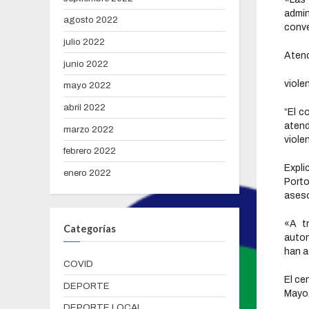
admin
agosto 2022
conve
julio 2022
Atenc
junio 2022
viole
mayo 2022
abril 2022
“El c
atend
marzo 2022
viole
febrero 2022
Expli
enero 2022
Porto
aseso
«A tr
Categorías
auto
han a
COVID
El ce
DEPORTE
Mayo,
DEPORTE LOCAL