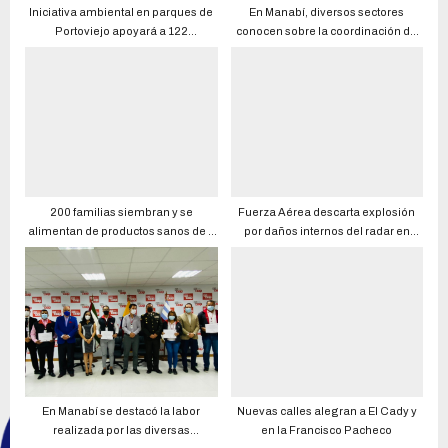
Iniciativa ambiental en parques de
En Manabí, diversos sectores
Portoviejo apoyará a 122
conocen sobre la coordinación de
recicladores
las emergencias reportadas al ECU
911
200 familias siembran y se
Fuerza Aérea descarta explosión
alimentan de productos sanos de 4
por daños internos del radar en
huertos comunitarios
Montecristi e inició procesos
disciplinarios a 25 militares
En Manabí se destacó la labor
Nuevas calles alegran a El Cady y
realizada por las diversas
en la Francisco Pacheco