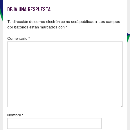
entidades articuladas y del
personal operativo del ECU 911
DEJA UNA RESPUESTA
para la coordinación de
emergencias
Tu dirección de correo electrónico no será publicada.
Los campos
obligatorios están marcados con
*
Comentario
*
Nombre
*