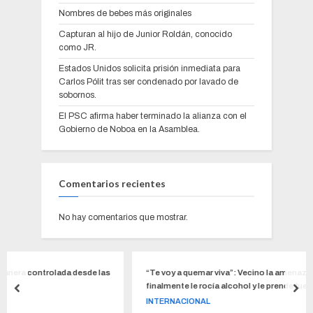
Nombres de bebes más originales
Capturan al hijo de Junior Roldán, conocido
como JR.
Estados Unidos solicita prisión inmediata para
Carlos Pólit tras ser condenado por lavado de
sobornos.
El PSC afirma haber terminado la alianza con el
Gobierno de Noboa en la Asamblea.
Comentarios recientes
No hay comentarios que mostrar.
sde las
“Te voy a quemar viva”: Vecino la amenazaba rayando grafitis y
finalmente le rocía alcohol y le prende fuego porque no “aguant
las crisis de su hijo con autismo
INTERNACIONAL