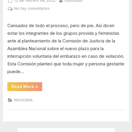
Posted
By
12 de febrero de 2022
sonoonda
on
en
No hay comentarios
Grupos
provida
Cansados de todo el proceso, pero de pie. Así dicen
y
estar los integrantes de los grupos provida y feministas
feministas,
ante al planteamiento de la Comisión de Justicia de la
en
desacuerdo
Asamblea Nacional sobre el nuevo plazo para la
con
interrupción voluntaria del embarazo en caso de violación.
plazo
Esta Comisión planteó que toda mujer y persona gestante
para
puede…
la
interrupción
“Grupos
del
Read More
»
provida
embarazo
y
feministas,
por
NACIONAL
en
violación
desacuerdo
con
en
plazo
Ecuador
para
la
interrupción
del