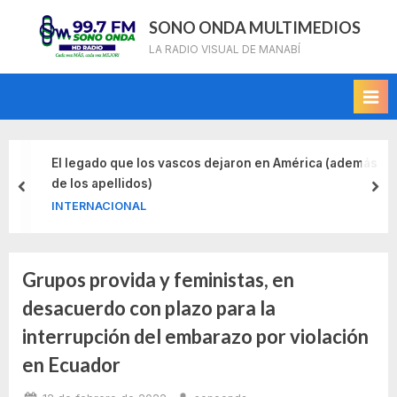
Skip
SONO ONDA MULTIMEDIOS
to
LA RADIO VISUAL DE MANABÍ
content
El legado que los vascos dejaron en América (además
de los apellidos)
prev
nex
INTERNACIONAL
Grupos provida y feministas, en
Etiqueta:
desacuerdo con plazo para la
aborto
interrupción del embarazo por violación
ecuador
en Ecuador