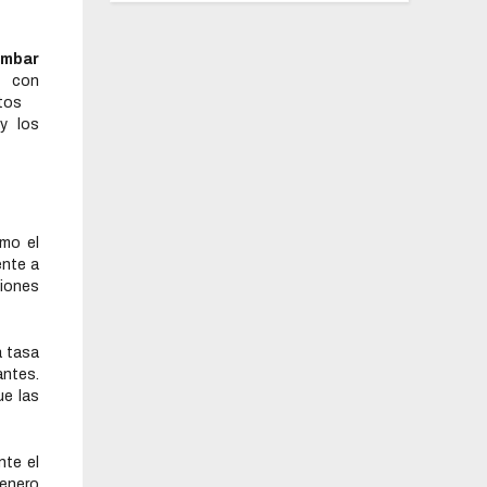
umbar
a
con
tos
y los
mo el
ente a
ciones
a tasa
antes.
ue las
nte el
 enero