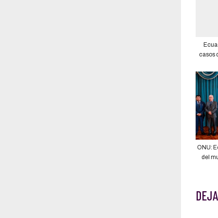
Ecuad
casos d
según
ONU: Ec
del m
DEJA