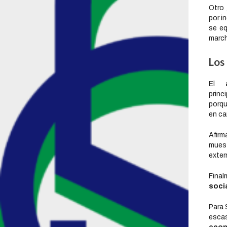
Otro 
por i
se eq
march
Los
El
princ
porqu
en ca
Afir
mues
exter
Fina
soci
Para 
esca