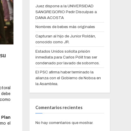
Juez dispone a la UNIVERSIDAD
SANGREGORIO Pedir Disculpas a
DANA ACOSTA
Nombres de bebes más originales
Capturan al hijo de Junior Roldán,
conocido como JR.
Estados Unidos solicita prisión
 su
inmediata para Carlos Pólit tras ser
condenado por lavado de sobornos.
El PSC afirma haber terminado la
alianza con el Gobierno de Noboa en
la Asamblea.
ctoral
 debe
s como
Comentarios recientes
l
Plan
No hay comentarios que mostrar.
omo el