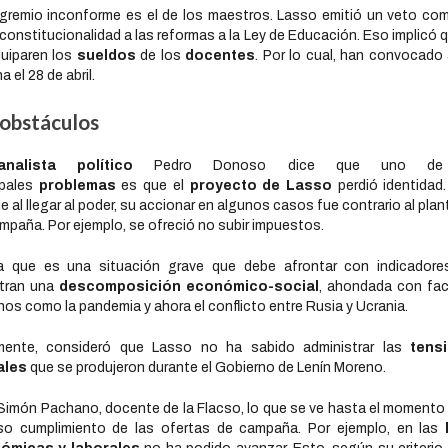
gremio inconforme es el de los maestros. Lasso emitió un veto co
nconstitucionalidad a las reformas a la Ley de Educación. Eso implicó 
uiparen los
sueldos
de los
docentes
. Por lo cual, han convocado
a el 28 de abril.
 obstáculos
analista político
Pedro Donoso dice que uno de
ipales
problemas
es que el
proyecto de Lasso
perdió identidad
e al llegar al poder, su accionar en algunos casos fue contrario al pla
mpaña. Por ejemplo, se ofreció no subir impuestos.
ma que es una situación grave que debe afrontar con indicadore
tran una
descomposición económico-social
, ahondada con fa
nos como la pandemia y ahora el conflicto entre Rusia y Ucrania.
lmente, consideró que Lasso no ha sabido administrar las
tens
ales
que se produjeron durante el Gobierno de Lenín Moreno.
Simón Pachano, docente de la Flacso, lo que se ve hasta el momento
so cumplimiento de las ofertas de campaña. Por ejemplo, en las