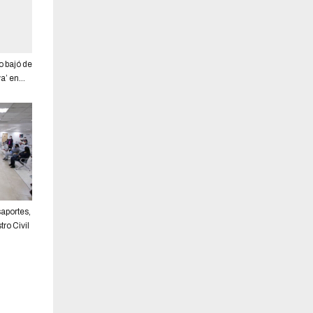
o bajó de
va’ en
 3,9%,
INEC del
aportes,
tro Civil