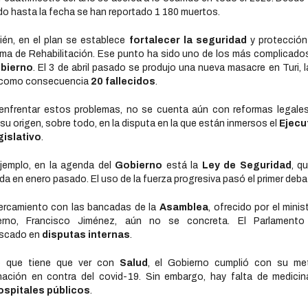
o hasta la fecha se han reportado 1 180 muertos.
én, en el plan se establece
fortalecer la seguridad
y protección
ma de Rehabilitación. Ese punto ha sido uno de los más complicado
bierno
. El 3 de abril pasado se produjo una nueva masacre en Turi, l
 como consecuencia
20 fallecidos
.
enfrentar estos problemas, no se cuenta aún con reformas legale
 su origen, sobre todo, en la disputa en la que están inmersos el
Ejecu
gislativo
.
jemplo, en la agenda del
Gobierno
está la
Ley de Seguridad
, q
ida en enero pasado. El uso de la fuerza progresiva pasó el primer deba
ercamiento con las bancadas de la
Asamblea
, ofrecido por el minis
erno, Francisco Jiménez, aún no se concreta. El Parlamento
ascado en
disputas internas
.
o que tiene que ver con
Salud
, el Gobierno cumplió con su me
ación en contra del covid-19. Sin embargo, hay falta de medici
ospitales públicos
.