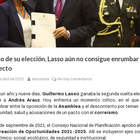
o de su elección, Lasso aún no consigue enrumbar
ecto
e abril de 2022
sonoonda
No hay comentarios
un año y nueve días,
Guillermo Lasso
ganaba la segunda vuelta ele
te a
Andrés Arauz
. Hoy enfrenta un momento crítico, en el que
brar entre la oposición de la
Asamblea
y el descontento por tema
uridad, salud y acusaciones de un pacto con el
correísmo
.
 de septiembre de 2021, el Consejo Nacional de Planificación aprobó e
reación de Oportunidades 2021-2025.
Allí se incluyeron ejes c
mico, social, ecológico, de seguridad e institucional.