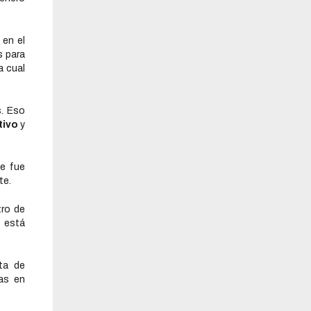
 en el
s para
a cual
s. Eso
tivo
y
ue fue
te.
tro de
 está
ta de
nas en