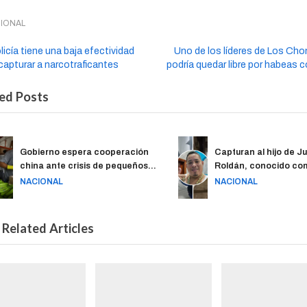
IONAL
licía tiene una baja efectividad
Uno de los líderes de Los Ch
capturar a narcotraficantes
podría quedar libre por habeas 
ed Posts
Gobierno espera cooperación
Capturan al hijo de Ju
china ante crisis de pequeños
Roldán, conocido co
productores
NACIONAL
NACIONAL
Related Articles