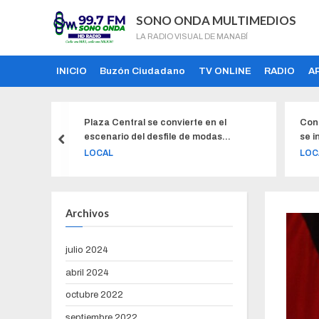
SONO ONDA MULTIMEDIOS
LA RADIO VISUAL DE MANABÍ
INICIO
Buzón Ciudadano
TV ONLINE
RADIO
A
s personas
Plaza Central se convierte en el
Con 
r
escenario del desfile de modas
se i
“Plazarela”
prot
LOCAL
LOC
Archivos
julio 2024
abril 2024
octubre 2022
septiembre 2022