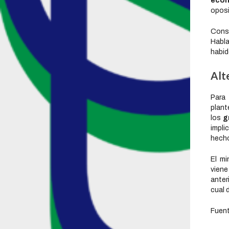
econ
oposi
Cons
Habla
habid
Alt
Para
plan
los
g
impl
hecho
El mi
vien
anter
cual 
Fuent