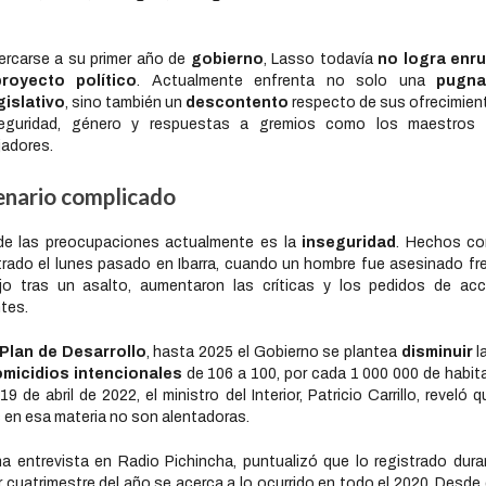
ercarse a su primer año de
gobierno
, Lasso todavía
no logra enr
proyecto político
. Actualmente enfrenta no solo una
pugn
gislativo
, sino también un
descontento
respecto de sus ofrecimien
eguridad, género y respuestas a gremios como los maestros 
jadores.
enario complicado
de las preocupaciones actualmente es la
inseguridad
. Hechos co
trado el lunes pasado en Ibarra, cuando un hombre fue asesinado fr
jo tras un asalto, aumentaron las críticas y los pedidos de ac
tes.
Plan de Desarrollo
, hasta 2025 el Gobierno se plantea
disminuir
l
micidios intencionales
de 106 a 100, por cada 1 000 000 de habit
 19 de abril de 2022, el ministro del Interior, Patricio Carrillo, reveló q
s en esa materia no son alentadoras.
a entrevista en Radio Pichincha, puntualizó que lo registrado dura
r cuatrimestre del año se acerca a lo ocurrido en todo el 2020. Desde