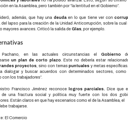
ómicas y laborales
no ha podido avanzar. Esto, según su criterio 
ción en la Asamblea, pero también por “la lentitud en el Gobierno”.
ideró, además, que hay una
deuda
en lo que tiene ver con
corru
 del lapso para la creación de la Unidad Anticorrupción, sobre la cual
o mayores avances. Criticó la salida de
Glas
, por ejemplo.
ernativas
 Pachano, en las actuales circunstancias el
Gobierno
d
tearse
un plan de corto plazo
. Este no debería estar relaciona
randes proyectos
, sino con temas
puntuales
y metas específicas
ica dialogar y buscar acuerdos con determinados sectores, como 
 con los trabajadores”.
nistro Francisco Jiménez reconoce
logros parciales.
Dice que el
e de una fractura social y política muy fuerte con los dos gobi
iores. Están claros en que hay escenarios como el de la Asamblea, el
debe trabajarse.
e: El Comercio