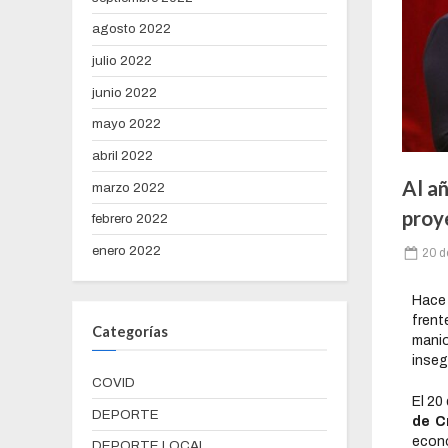
agosto 2022
julio 2022
junio 2022
mayo 2022
abril 2022
Al añ
marzo 2022
proy
febrero 2022
enero 2022
20 d
Hace 
fren
Categorías
manio
inseg
COVID
El 20
DEPORTE
de C
econó
DEPORTE LOCAL