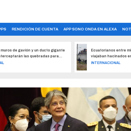
PPS
RENDICIÓN DE CUENTA
APP SONO ONDA EN ALEXA
NOT
muros de gavión y un ducto gigante
Ecuatorianos entre m
nterceptarán las quebradas para
viajaban hacinados en 
eger a las familias de La Piñonada
México
AL
INTERNACIONAL