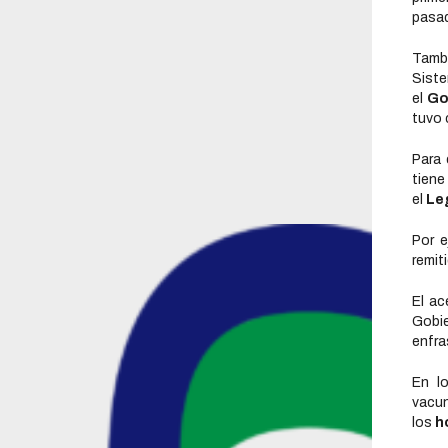
pasad
Tambi
Siste
el
Go
tuvo
Para 
tiene
el
Le
Por e
remit
El ac
Gobi
enfr
En l
vacun
los
h