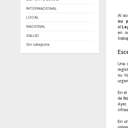
INTERNACIONAL
Al ac
LOCAL
su
NACIONAL
el
Le
en s
SALUD
traba
Sin categoría
Esc
Una 
regis
su hi
urgen
En el
de
ho
Ayer,
cifra
En un
prime