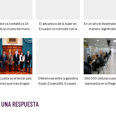
or ya contabiliza 16
El alto precio de la súper en
En un año el desemple
e la viruela del mono,
Ecuador no coincide con la
manera ‘significati
 Ministerio de Salud
baja que registra gasolina en
Ecuador del 5,2% al
Estados Unidos
según la encuesta del 
mes de julio
uador es el tercer país
Diferencias entre la gasolina
360 000 cédulas y pas
undo que más drogas
Súper, Ecoplús89, Ecopaís y
represados en el Regis
incauta
Extra
 UNA RESPUESTA