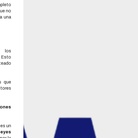
mpleto
que no
 a una
 los
. Esto
nteado
s que
ctores
iones
 es un
leyes