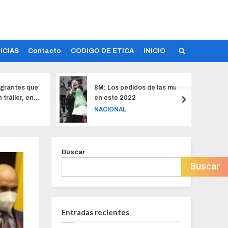
ICIAS
Contacto
CODIGO DE ETICA
INICIO
igrantes que
8M: Los pedidos de las mujeres
Fu
tráiler, en
en este 2022
pe
co
NACIONAL
N
Buscar
Buscar
Entradas recientes