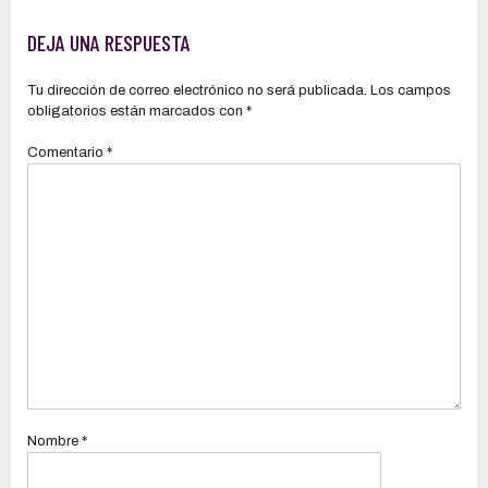
tonelada de caña de azúcar que
vacuna contra el COVID-19, según
volvería a $ 31,70, el valor que
autoridades
DEJA UNA RESPUESTA
estuvo congelado por siete años
Tu dirección de correo electrónico no será publicada.
Los campos
obligatorios están marcados con
*
Comentario
*
Nombre
*