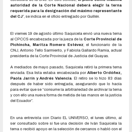
autoridad de la Corte Nacional deberá elegir la terna
requerida para la designación del máximo representante
del CJ
”, se indica en el oficio entregado por Guillén.
El viernes 19 de agosto último Saquicela envió una nueva terna
al CPCCS encabezada por la jueza de la
Corte Provincial de
Pichincha, Maritza Romero Estévez
; el funcionario de la
CNJ, Antonio Tello Sarmiento, y Fabiola Gallardo Ramia, actual
presidenta de la Corte Provincial de Justicia del Guayas.
A mediados de mayo pasado, Saquicela retiró la primera terna
enviada. Esa lista estaba encabezada por
Alberto Ordóñez,
Paola Jarrín y Andrés Valencia
. El retiro se lo hizo 83 días
después de haber sido entregada, asegurando que lo hacía
para evitar que se “consume la arbitrariedad de archivar la terna
y con ello una nueva forma de metida de las manos en la justicia
del Ecuador”.
En una entrevista con Diario EL UNIVERSO, el lunes último, al
ser consultado sobre si fue una decisión de Iván Saquicela la
terna o recibió apoyo en la selección de cercanos o habló con el