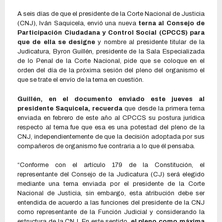
A seis días de que el presidente de la Corte Nacional de Justicia
(CNJ), Iván Saquicela, envió una nueva
terna al Consejo de
Participación Ciudadana y Control Social (CPCCS) para
que de ella se designe
y nombre al presidente titular de la
Judicatura, Byron Guillén, presidente de la Sala Especializada
de lo Penal de la Corte Nacional, pide que se coloque en el
orden del día de la próxima sesión del pleno del organismo el
que se trate el envío de la terna en cuestión.
Guillén, en el documento enviado este jueves al
presidente Saquicela, recuerda
que desde la primera terna
enviada en febrero de este año al CPCCS su postura jurídica
respecto al tema fue que esa es una potestad del pleno de la
CNJ, independientemente de que la decisión adoptada por sus
compañeros de organismo fue contraria a lo que él pensaba.
“Conforme con el artículo 179 de la Constitución, el
representante del Consejo de la Judicatura (CJ) será elegido
mediante una terna enviada por el presidente de la Corte
Nacional de Justicia, sin embargo, esta atribución debe ser
entendida de acuerdo a las funciones del presidente de la CNJ
como representante de la Función Judicial y considerando la
estructura de la CNJ. En este sentido,
el pleno como máxima