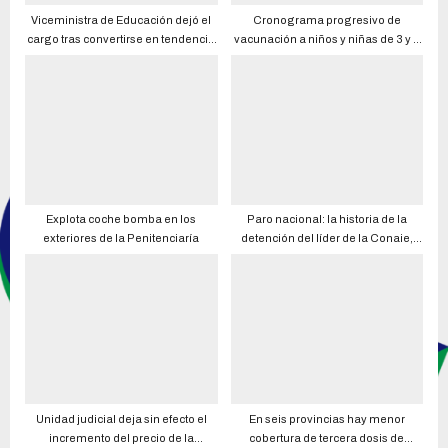
Viceministra de Educación dejó el
Cronograma progresivo de
cargo tras convertirse en tendencia
vacunación a niños y niñas de 3 y 4
por sus polémicas publicaciones en
años
Twitter
Explota coche bomba en los
Paro nacional: la historia de la
exteriores de la Penitenciaría
detención del líder de la Conaie,
Leonidas Iza, contada por el propio
Leonidas Iza
Unidad judicial deja sin efecto el
En seis provincias hay menor
incremento del precio de la
cobertura de tercera dosis de