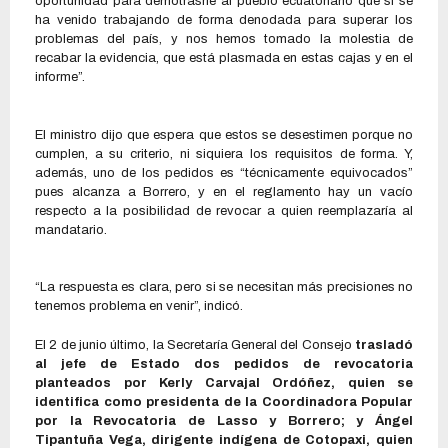
oportunidad para demotrasrle al pueblo ecuatoriano que sí se
ha venido trabajando de forma denodada para superar los
problemas del país, y nos hemos tomado la molestia de
recabar la evidencia, que está plasmada en estas cajas y en el
informe”.
El ministro dijo que espera que estos se desestimen porque no
cumplen, a su criterio, ni siquiera los requisitos de forma. Y,
además, uno de los pedidos es “técnicamente equivocados”
pues alcanza a Borrero, y en el reglamento hay un vacío
respecto a la posibilidad de revocar a quien reemplazaría al
mandatario.
“La respuesta es clara, pero si se necesitan más precisiones no
tenemos problema en venir”, indicó.
El 2 de junio último, la Secretaría General del Consejo
trasladó
al jefe de Estado dos pedidos de revocatoria
planteados por Kerly Carvajal Ordóñez, quien se
identifica como presidenta de la Coordinadora Popular
por la Revocatoria de Lasso y Borrero; y Ángel
Tipantuña Vega, dirigente indígena de Cotopaxi, quien