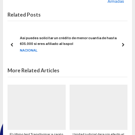
Armadas
Related Posts
ara
Así puedes solicitar un crédito de menor cuantía de hasta
$35.000 si eres afiliado al Isspol
NACIONAL
More Related Articles
El último test Transformar a cargo
Unidad judicial deja sin efecto el