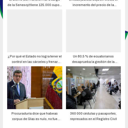
de la Senescyt tiene 125.000 cupos,
incremento del precio de la
pero están inscritas más de
tonelada de caña de azúcar que
262.000 personas
volvería a $ 31,70, el valor que
estuvo congelado por siete años
¿Por qué el Estado no logra tener el
Un 80,5 % de ecuatorianos
control en las cárceles y frenar
desaprueba la gestión de la
incidentes de las bandas que llevan
Asamblea Nacional, según
dos años?
Cedatos
Procuraduría dice que habeas
360 000 cédulas y pasaportes,
corpus de Glas es nulo, no fue
represados en el Registro Civil
notificada