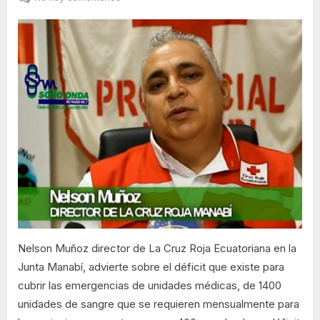
sangre
La
Cruz
Roja
Ecuatoriana
en
la
Junta
Manabí,
presenta
déficit
para
cubrir
las
emergencias
en
Nelson Muñoz director de La Cruz Roja Ecuatoriana en la
las
unidades
Junta Manabí, advierte sobre el déficit que existe para
médicas
cubrir las emergencias de unidades médicas, de 1400
unidades de sangre que se requieren mensualmente para