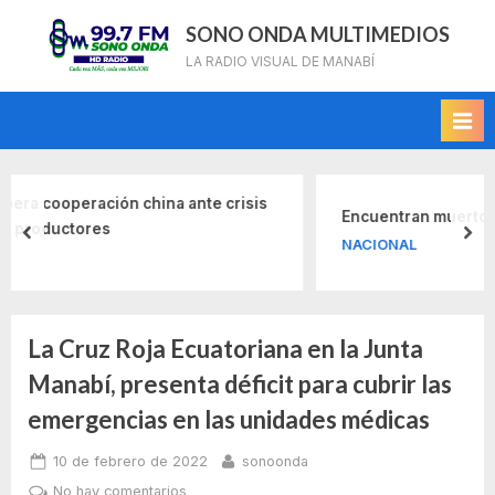
Skip
SONO ONDA MULTIMEDIOS
to
LA RADIO VISUAL DE MANABÍ
content
na ante crisis
Encuentran muerto a Don Naza en Quito
prev
nex
NACIONAL
La Cruz Roja Ecuatoriana en la Junta
Etiqueta:
Manabí, presenta déficit para cubrir las
banco
emergencias en las unidades médicas
de
Posted
By
10 de febrero de 2022
sonoonda
on
en
No hay comentarios