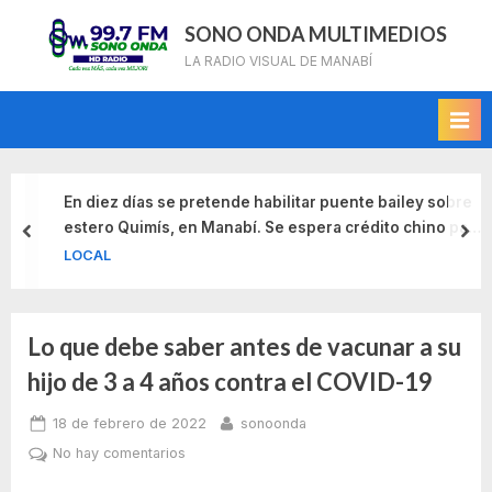
Skip
SONO ONDA MULTIMEDIOS
to
LA RADIO VISUAL DE MANABÍ
content
En diez días se pretende habilitar puente bailey sobre
estero Quimís, en Manabí. Se espera crédito chino para
prev
nex
este y otros nuevos puentes
LOCAL
Lo que debe saber antes de vacunar a su
Etiqueta:
hijo de 3 a 4 años contra el COVID-19
vacuna
Posted
By
18 de febrero de 2022
sonoonda
anti
on
en
No hay comentarios
Lo