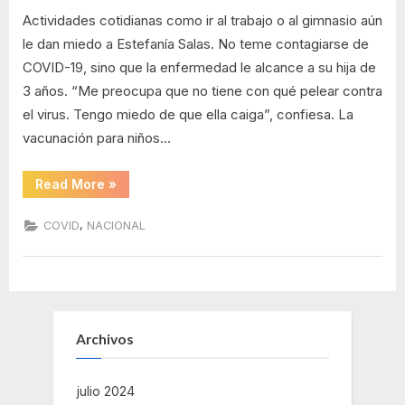
covid
que
Actividades cotidianas como ir al trabajo o al gimnasio aún
debe
19
le dan miedo a Estefanía Salas. No teme contagiarse de
saber
COVID-19, sino que la enfermedad le alcance a su hija de
antes
de
3 años. “Me preocupa que no tiene con qué pelear contra
vacunar
el virus. Tengo miedo de que ella caiga”, confiesa. La
a
vacunación para niños…
su
hijo
“Lo
Read More
»
de
que
3
debe
saber
,
COVID
NACIONAL
a
antes
de
4
vacunar
años
a
su
contra
hijo
el
de
3
COVID-
a
Archivos
19
4
años
contra
el
julio 2024
COVID-