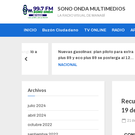
SONO ONDA MULTIMEDIOS
LA RADIO VISUAL DE MANABÍ
INICIO
Buzón Ciudadano
TV ONLINE
RADIO
A
anguló a
Nuevas gasolinas: plan piloto para extra
Tan
plus 89 y eco plus 89 se posterga al 12
calc
ría en su
de agosto. Los combustibles
del
NACIONAL
NAC
subsidiados no desaparecerán
Archivos
Recu
julio 2024
19 d
abril 2024
21 d
octubre 2022
septiembre 2022
CON