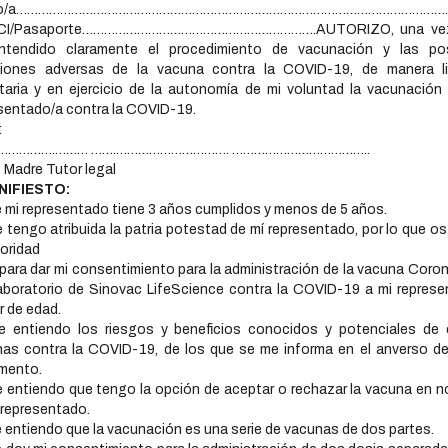
rio/a…………………………………………………………………………………………………………
CI/Pasaporte……………………………………………………….AUTORIZO, una ve
ntendido claramente el procedimiento de vacunación y las pos
ciones adversas de la vacuna contra la COVID-19, de manera li
taria y en ejercicio de la autonomía de mi voluntad la vacunación
sentado/a contra la COVID-19.
:
…………….……… …….…………………………. ………………………………..
 Madre Tutor legal
NIFIESTO:
 mi representado tiene 3 años cumplidos y menos de 5 años.
 tengo atribuida la patria potestad de mí representado, por lo que o
toridad
 para dar mi consentimiento para la administración de la vacuna Coro
aboratorio de Sinovac LifeScience contra la COVID-19 a mi repres
 de edad.
e entiendo los riesgos y beneficios conocidos y potenciales de 
as contra la COVID-19, de los que se me informa en el anverso d
mento.
 entiendo que tengo la opción de aceptar o rechazar la vacuna en 
 representado.
 entiendo que la vacunación es una serie de vacunas de dos partes.