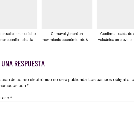
des solicitar un crédito
Carnaval generó un
Confirman caída de 
nor cuantía de hasta
movimiento económico de $ 67
volcánica en provinci
00 si eres afiliado al
millones, indica el Ministerio de
de Ecuador
Isspol
Turismo
 UNA RESPUESTA
cción de correo electrónico no será publicada.
Los campos obligatori
marcados con
*
tario
*