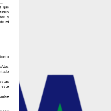
..
z que
ibles
bre y
 de mi
stento
naVac,
entado
estas
e este
nombre