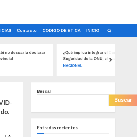
ICIAS
Contacto
CODIGO DE ETICA
INICIO
rta declarar
¿Qué implica integrar el Consejo de
Pu
Seguridad de la ONU, al que Ecuador
av
tiene interés de volver después de 30
aj
NACIONAL
L
años?
Buscar
Buscar
OVID-
ado.
Entradas recientes
A LA