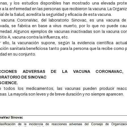
onas, y los estudios disponibles han mostrado una elevada prote
e a la enfermedad en las personas que recibieron la vacuna. La Organi
al de la Salud, acredita la seguridad y eficacia de esta vacuna.
 vacuna CoronaVac, del laboratorio Sinovac, es una vacuna de 
ivada, se fabrica en base a virus muerto, por lo que no puede cau
medad. Algunos ejemplos de vacunas inactivadas son la vacuna con
itis A, vacuna contra la Influenza, etc.
 ello, la vacunación supone, según la evidencia científica actua
ción sanitaria beneficiosa tanto para la persona que la recibe como p
dad en su conjunto.
CCIONES ADVERSAS DE LA VACUNA CORONAVAC,
ORATORIO DE SINOVAC
SCIENCE.
 todos los medicamentos, las vacunas pueden producir reacc
sas. La mayoría son leves y de breve duración y no siempre aparecen.