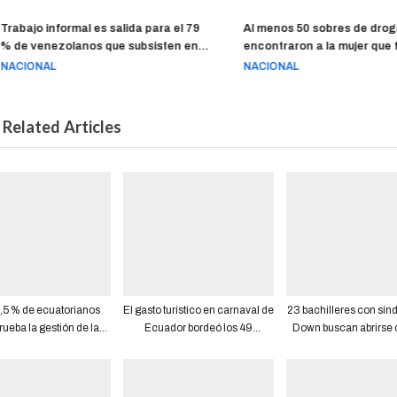
Trabajo informal es salida para el 79
Al menos 50 sobres de droga
% de venezolanos que subsisten en
encontraron a la mujer que f
Ecuador y el 72 % gana $ 84 al mes
acribillada tras dejar a sus h
NACIONAL
NACIONAL
como máximo
una escuela
Related Articles
,5 % de ecuatorianos
El gasto turístico en carnaval de
23 bachilleres con sí
ueba la gestión de la
Ecuador bordeó los 49
Down buscan abrirse
lea Nacional, según
millones de dólares
en el ámbito universi
Cedatos
laboral