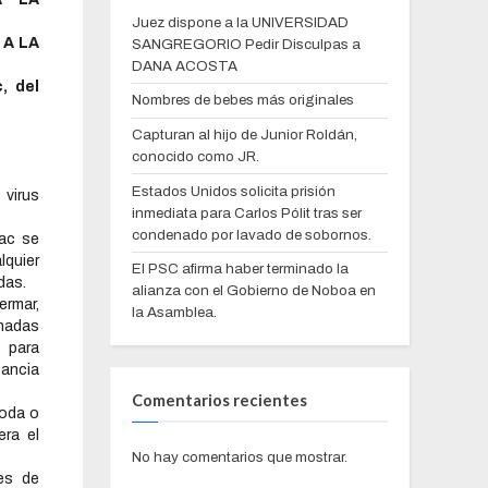
Juez dispone a la UNIVERSIDAD
 A LA
SANGREGORIO Pedir Disculpas a
DANA ACOSTA
, del
Nombres de bebes más originales
Capturan al hijo de Junior Roldán,
conocido como JR.
Estados Unidos solicita prisión
 virus
inmediata para Carlos Pólit tras ser
condenado por lavado de sobornos.
ac se
lquier
El PSC afirma haber terminado la
das.
alianza con el Gobierno de Noboa en
ermar,
la Asamblea.
unadas
 para
ancia
Comentarios recientes
toda o
era el
No hay comentarios que mostrar.
es de