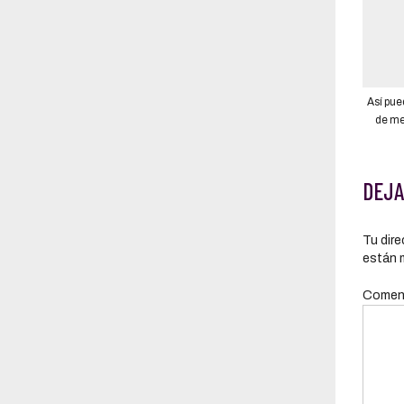
Así pue
de me
$35.0
DEJA
Tu dire
están 
Comen