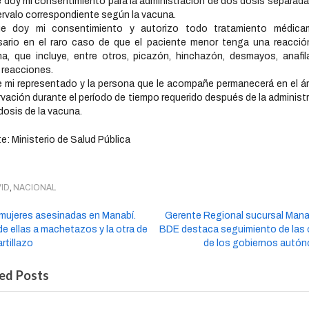
 doy mi consentimiento para la administración de dos dosis separad
tervalo correspondiente según la vacuna.
e doy mi consentimiento y autorizo todo tratamiento médica
ario en el raro caso de que el paciente menor tenga una reacció
a, que incluye, entre otros, picazón, hinchazón, desmayos, anafil
 reacciones.
 mi representado y la persona que le acompañe permanecerá en el á
vación durante el período de tiempo requerido después de la administ
 dosis de la vacuna.
e: Ministerio de Salud Pública
,
ID
NACIONAL
 mujeres asesinadas en Manabí.
Gerente Regional sucursal Mana
e ellas a machetazos y la otra de
BDE destaca seguimiento de las 
rtillazo
de los gobiernos autó
ed Posts