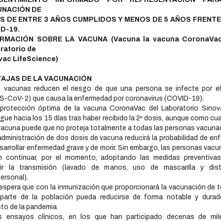
UNACIÓN DE
S DE ENTRE 3 AÑOS CUMPLIDOS Y MENOS DE 5 AÑOS FRENTE
D-19.
RMACIÓN SOBRE LA VACUNA (Vacuna la vacuna CoronaVac
ratorio de
vac LifeScience)
AJAS DE LA VACUNACIÓN
 vacunas reducen el riesgo de que una persona se infecte por el
-CoV-2) que causa la enfermedad por coronavirus (COVID-19).
 protección óptima de la vacuna CoronaVac del Laboratorio Sinov
gue hacia los 15 días tras haber recibido la 2ª dosis, aunque como cua
vacuna puede que no proteja totalmente a todas las personas vacuna
administración de dos dosis de vacuna reducirá la probabilidad de enf
sarrollar enfermedad grave y de morir. Sin embargo, las personas vac
n continuar, por el momento, adoptando las medidas preventivas
cir la transmisión (lavado de manos, uso de mascarilla y dist
personal).
espera que con la inmunización que proporcionará la vacunación de 
parte de la población pueda reducirse de forma notable y durad
to de la pandemia.
s ensayos clínicos, en los que han participado decenas de mil