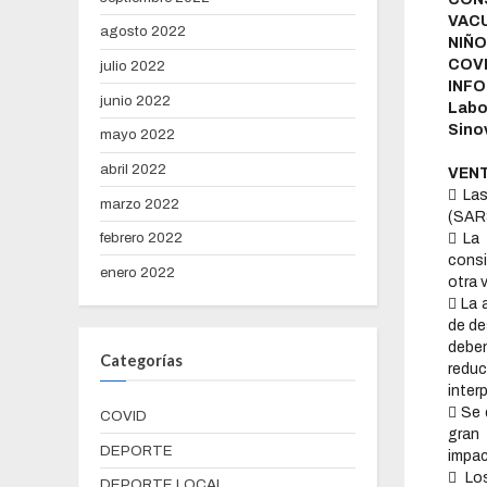
VAC
agosto 2022
NIÑO
COVI
julio 2022
INFO
junio 2022
Labo
Sino
mayo 2022
abril 2022
VENT
 Las
marzo 2022
(SARS
febrero 2022
 La
consi
enero 2022
otra 
 La 
de de
debe
Categorías
redu
inter
 Se 
COVID
gran 
DEPORTE
impac
 Lo
DEPORTE LOCAL