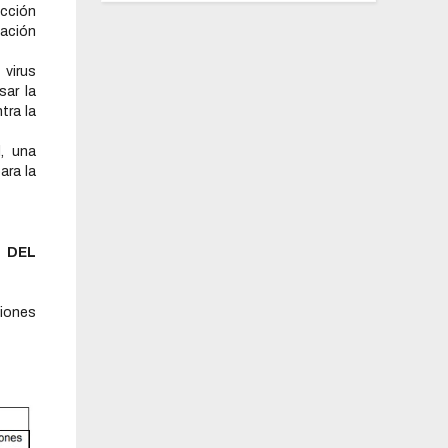
cción
zación
virus
sar la
tra la
l, una
ara la
 DEL
iones