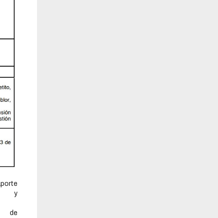
orte
 y
l de