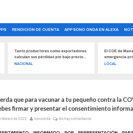
PPS
RENDICIÓN DE CUENTA
APP SONO ONDA EN ALEXA
NOT
to productores como exportadores
El COE de Manabí no desca
ulan sus pérdidas por bajo precio
emergencia provincial
 banano
IONAL
LOCAL
erda que para vacunar a tu pequeño contra la C
ebes firmar y presentar el consentimiento inform
e febrero de 2022
sonoonda
No hay comentarios
SENTIMIENTO INFORMADO POR REPRESENTACIÓN PAR