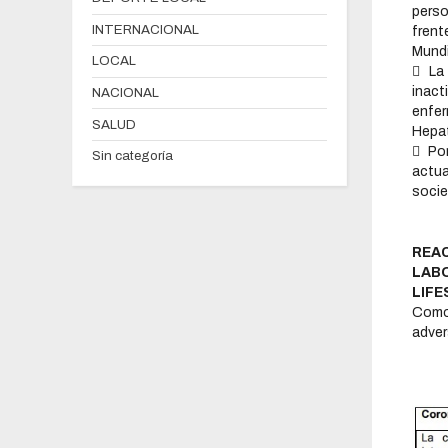
pers
INTERNACIONAL
frent
Mundi
LOCAL
 La
inact
NACIONAL
enfer
SALUD
Hepat
 Por
Sin categoría
actua
socie
REA
LAB
LIFE
Como
adver