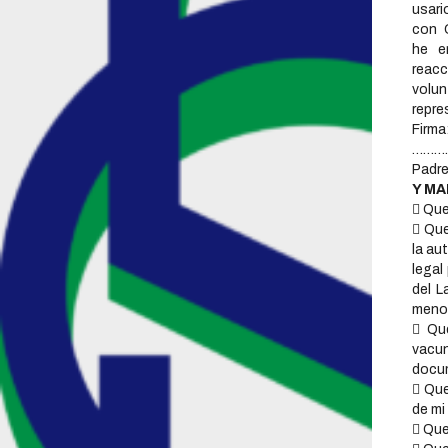
usa
con 
he e
reac
volun
repre
Firma
………
Padre
Y MA
 Que
 Que
la au
legal
del L
menor
 Qu
vacun
docu
 Que
de mi
 Que