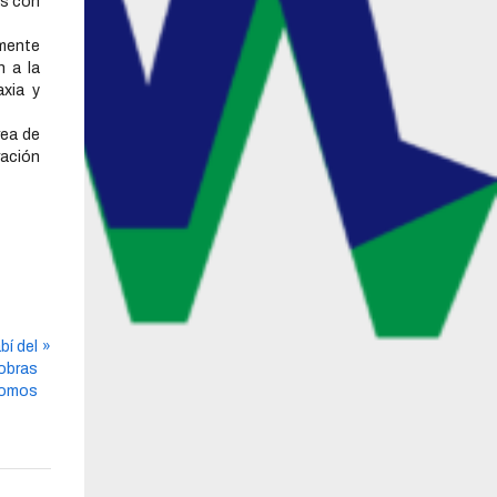
as con
mente
n a la
axia y
rea de
ración
bí del
obras
nomos