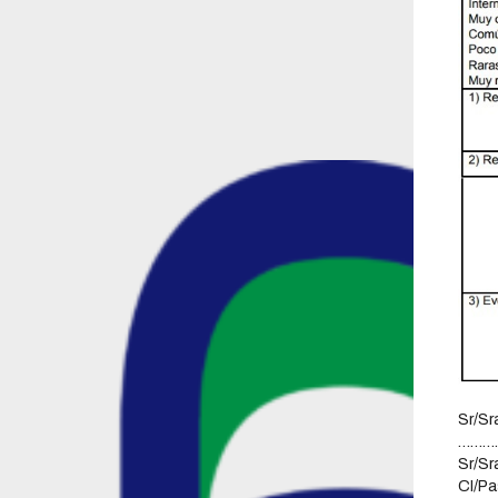
Sr/
…
Sr/
CI/