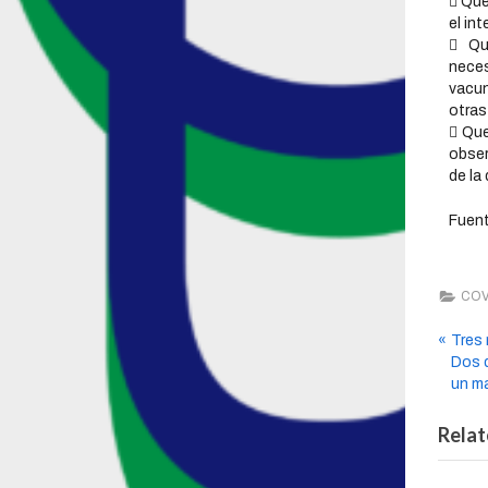
 Que
el in
 Qu
neces
vacun
otras
 Que
obser
de la
Fuent
COV
Tres
Dos d
un ma
Relat