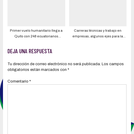
Primer vuelo humanitario llega a
Carreras técnicas y trabajo en
Quito con 248 ecuatorianos
empresas, algunos ejes para la
evacuados de Ucrania
rehabilitación de las personas
privadas de la libertad (PPL), según
DEJA UNA RESPUESTA
el Gobierno
Tu dirección de correo electrónico no será publicada.
Los campos
obligatorios están marcados con
*
Comentario
*