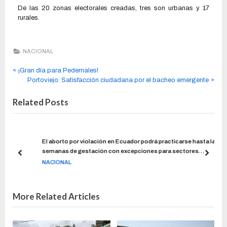
De las 20 zonas electorales creadas, tres son urbanas y 17
rurales.
NACIONAL
¡Gran día para Pedernales!
Portoviejo. Satisfacción ciudadana por el bacheo emergente
Related Posts
de
El aborto por violación en Ecuador podrá practicarse hasta las 12
semanas de gestación con excepciones para sectores
vulnerables
NACIONAL
More Related Articles