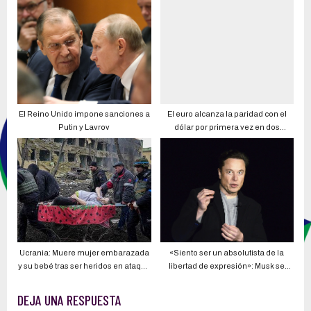
sur de Ecuador
primer trimestre del 2021, debido a
conflicto ruso-ucraniano y otros
factores externos
El Reino Unido impone sanciones a
El euro alcanza la paridad con el
Putin y Lavrov
dólar por primera vez en dos
décadas
Ucrania: Muere mujer embarazada
«Siento ser un absolutista de la
y su bebé tras ser heridos en ataque
libertad de expresión»: Musk se
a hospital materno
niega a bloquear medios rusos en
Starlink
DEJA UNA RESPUESTA