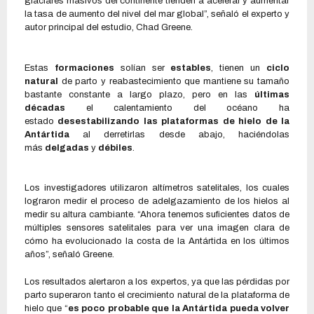
glaciares masivos del continente tienden a acelerar y aumentar
la tasa de aumento del nivel del mar global”, señaló el experto y
autor principal del estudio, Chad Greene.
Estas
formaciones
solían ser
estables
, tienen un
ciclo
natural
de parto y reabastecimiento que mantiene su tamaño
bastante constante a largo plazo, pero en las
últimas
décadas
el calentamiento del océano ha
estado
desestabilizando las plataformas de hielo de la
Antártida
al derretirlas desde abajo, haciéndolas
más
delgadas
y
débiles
.
Los investigadores utilizaron altímetros satelitales, los cuales
lograron medir el proceso de adelgazamiento de los hielos al
medir su altura cambiante. “Ahora tenemos suficientes datos de
múltiples sensores satelitales para ver una imagen clara de
cómo ha evolucionado la costa de la Antártida en los últimos
años”, señaló Greene.
Los resultados alertaron a los expertos, ya que las pérdidas por
parto superaron tanto el crecimiento natural de la plataforma de
hielo que “
es poco probable que la Antártida pueda volver