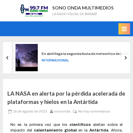
SONO ONDA MULTIMEDIOS
LA RADIO VISUAL DE MANABÍ
En abril llega la segunda lluvia de meteoritos de 2022
INTERNACIONAL
LA NASA en alerta por la pérdida acelerada de
plataformas y hielos en la Antártida
16 de agosto de 2022
sonoonda
No hay comentarios
No es la primera vez que los
científicos
alertan sobre el
impacto del
calentamiento global
en la
Antártida
. Ahora,