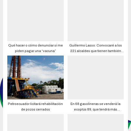
Qué hacer o cómo denunciar si me
Guillermo Lasso: Convocaré a los
piden pagar una “vacuna”
221 alcaldes que tienen también
responsabilidad en lo que sucede
en seguridad y en las soluciones
Petroecuador licitará rehabilitación
En 68 gasolineras se venderá la
de pozos cerrados
ecoplús 89, que tendrá más
octanos y menos azufre