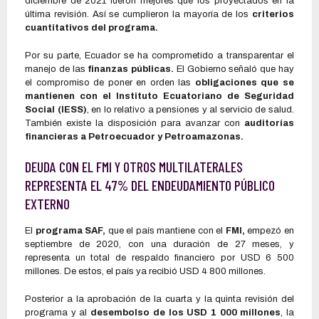
diciembre de 2021 fueron mejores que los proyectados en la
última revisión. Así se cumplieron la mayoría de los
criterios
cuantitativos del programa.
Por su parte, Ecuador se ha comprometido a transparentar el
manejo de las
finanzas públicas.
El Gobierno señaló que hay
el compromiso de poner en orden las
obligaciones que se
mantienen con el Instituto Ecuatoriano de Seguridad
Social (IESS)
, en lo relativo a pensiones y al servicio de salud.
También existe la disposición para avanzar con
auditorías
financieras a Petroecuador y Petroamazonas.
DEUDA CON EL FMI Y OTROS MULTILATERALES
REPRESENTA EL 47% DEL ENDEUDAMIENTO PÚBLICO
EXTERNO
El
programa SAF,
que el país mantiene con el
FMI,
empezó en
septiembre de 2020, con una duración de 27 meses, y
representa un total de respaldo financiero por USD 6 500
millones. De estos, el país ya recibió USD 4 800 millones.
Posterior a la aprobación de la cuarta y la quinta revisión del
programa y al
desembolso de los USD 1 000 millones
, la