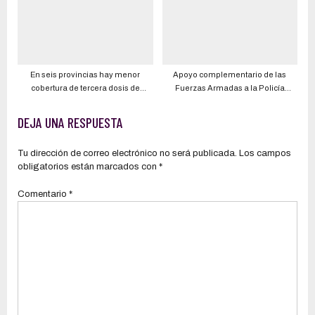
En seis provincias hay menor
Apoyo complementario de las
cobertura de tercera dosis de
Fuerzas Armadas a la Policía
vacuna contra el COVID-19, según
Nacional es necesario debido a las
autoridades
nuevas amenazas y condiciones de
DEJA UNA RESPUESTA
seguridad del país y del mundo,
señalan expertos
Tu dirección de correo electrónico no será publicada.
Los campos
obligatorios están marcados con
*
Comentario
*