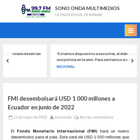
SONO ONDA MULTIMEDIOS
LA RADIO VISUAL DE MANABÍ
esde las
‘Estamos dispuestos a escuchar, al diálogo, pero no lo harem
una pistola en la sien. Para sentarnos a conversar (con la Conai
deben deponer sus medidas de hecho’, dice Francisco Jiménez
NACIONAL
ministro de Gobierno
FMI desembolsará USD 1 000 millones a
Ecuador en junio de 2022
11 de mayo de 2022
sonoonda
No hay comentarios
El
Fondo Monetario Internacional (FMI)
hará un nuevo
desembolso para el país. Este será de USD 1 000 millones que