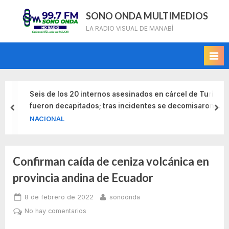
Skip
SONO ONDA MULTIMEDIOS
to
LA RADIO VISUAL DE MANABÍ
content
Seis de los 20 internos asesinados en cárcel de Turi
fueron decapitados; tras incidentes se decomisaron
prev
nex
armas, celulares y alcohol
NACIONAL
Confirman caída de ceniza volcánica en
Etiqueta:
provincia andina de Ecuador
caida
Posted
By
8 de febrero de 2022
sonoonda
de
on
en
No hay comentarios
Confirman