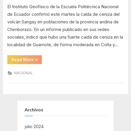
ceniza
caída
El Instituto Geofísico de la Escuela Politécnica Nacional
de
de Ecuador confirmó este martes la caída de ceniza del
ceniza
volcán Sangay en poblaciones de la provincia andina de
volcánica
en
Chimborazo. En un informe publicado en sus redes
provincia
sociales, indicó que hubo una fuerte caída de ceniza en la
andina
localidad de Guamote, de forma moderada en Colta y…
de
Ecuador
“Confirman
Read More
»
caída
de
ceniza
NACIONAL
volcánica
en
provincia
andina
de
Ecuador”
Archivos
julio 2024