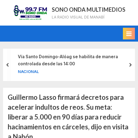
Skip
SONO ONDA MULTIMEDIOS
to
LA RADIO VISUAL DE MANABÍ
content
ngo-Alóag se habilita de manera
Crecimiento en 
de las 14:00
del 30 % entre e
prev
nex
debido a cambios
NACIONAL
según Francisco 
Guillermo Lasso firmará decretos para
Etiqueta:
acelerar indultos de reos. Su meta:
indultos
liberar a 5.000 en 90 días para reducir
de
hacinamientos en cárceles, dijo en visita
a Nabón