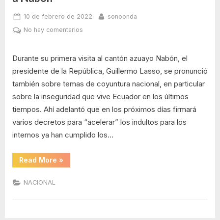
reos
Posted
By
10 de febrero de 2022
sonoonda
on
en
No hay comentarios
Guillermo
Lasso
Durante su primera visita al cantón azuayo Nabón, el
firmará
presidente de la República, Guillermo Lasso, se pronunció
decretos
también sobre temas de coyuntura nacional, en particular
para
acelerar
sobre la inseguridad que vive Ecuador en los últimos
indultos
tiempos. Ahí adelantó que en los próximos días firmará
de
varios decretos para “acelerar” los indultos para los
reos.
internos ya han cumplido los…
Su
meta:
“Guillermo
liberar
Read More
»
Lasso
a
firmará
decretos
5.000
NACIONAL
para
en
acelerar
indultos
90
de
días
reos.