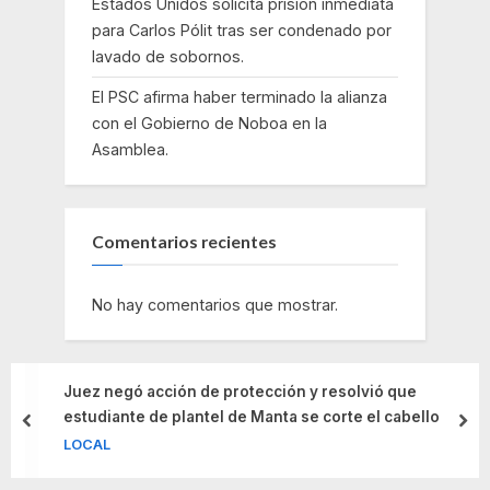
Estados Unidos solicita prisión inmediata
para Carlos Pólit tras ser condenado por
lavado de sobornos.
El PSC afirma haber terminado la alianza
con el Gobierno de Noboa en la
Asamblea.
Comentarios recientes
No hay comentarios que mostrar.
acción de protección y resolvió que
Unidad educ
de plantel de Manta se corte el cabello
estudiantes
prev
nex
Educación q
LOCAL