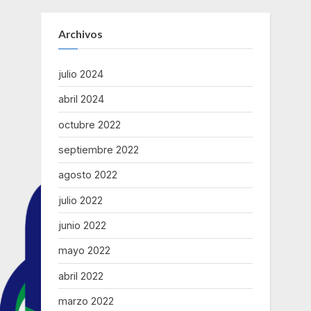
Su
para
meta:
liberar
reducir
a
Archivos
hacinamientos
5.000
en
en
90
cárceles,
días
julio 2024
para
dijo
reducir
en
hacinamientos
abril 2024
en
visita
cárceles,
octubre 2022
dijo
a
en
Nabón
visita
septiembre 2022
a
Nabón”
agosto 2022
julio 2022
junio 2022
mayo 2022
abril 2022
marzo 2022