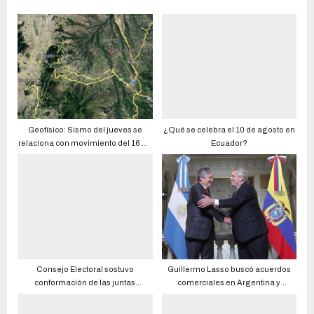
Geofísico: Sismo del jueves se
¿Qué se celebra el 10 de agosto en
relaciona con movimiento del 16 de
Ecuador?
abril
Consejo Electoral sostuvo
Guillermo Lasso buscó acuerdos
conformación de las juntas
comerciales en Argentina y
electorales pese a críticas
Uruguay
ciudadanas