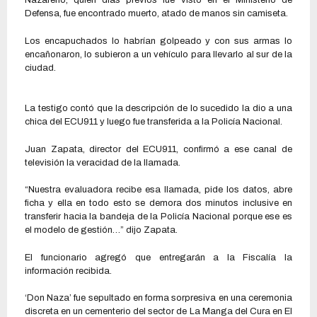
Nazareno, quien días previos fue visto en el Ministerio de
Defensa, fue encontrado muerto, atado de manos sin camiseta.
Los encapuchados lo habrían golpeado y con sus armas lo
encañonaron, lo subieron a un vehículo para llevarlo al sur de la
ciudad.
La testigo contó que la descripción de lo sucedido la dio a una
chica del ECU911 y luego fue transferida a la Policía Nacional.
Juan Zapata, director del ECU911, confirmó a ese canal de
televisión la veracidad de la llamada.
“Nuestra evaluadora recibe esa llamada, pide los datos, abre
ficha y ella en todo esto se demora dos minutos inclusive en
transferir hacia la bandeja de la Policía Nacional porque ese es
el modelo de gestión…” dijo Zapata.
El funcionario agregó que entregarán a la Fiscalía la
información recibida.
‘Don Naza’ fue sepultado en forma sorpresiva en una ceremonia
discreta en un cementerio del sector de La Manga del Cura en El