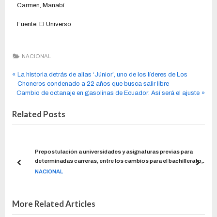
Carmen, Manabí.
Fuente: El Universo
NACIONAL
La historia detrás de alias ‘Júnior’, uno de los líderes de Los
Choneros condenado a 22 años que busca salir libre
Cambio de octanaje en gasolinas de Ecuador: Así será el ajuste
Related Posts
Prepostulación a universidades y asignaturas previas para
determinadas carreras, entre los cambios para el bachillerato,
según el Gobierno
NACIONAL
More Related Articles