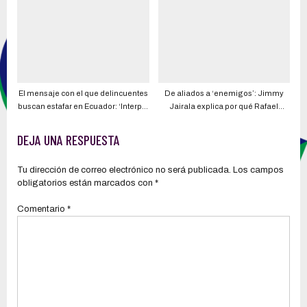
El mensaje con el que delincuentes
De aliados a ‘enemigos’: Jimmy
buscan estafar en Ecuador: ‘Interpol
Jairala explica por qué Rafael
emprenderá acciones legales
Correa ahora lo ataca
contra usted por ver videos de
DEJA UNA RESPUESTA
menores desnudos desde su
computadora’
Tu dirección de correo electrónico no será publicada.
Los campos
obligatorios están marcados con
*
Comentario
*