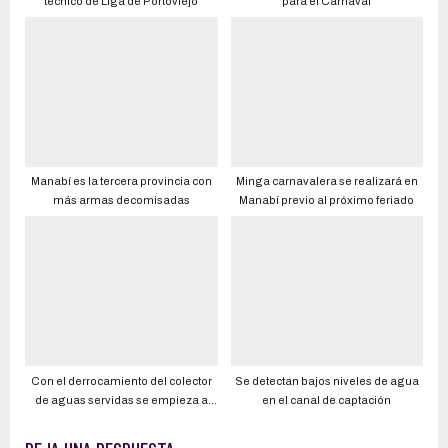
técnico de Liga de Portoviejo
para el Carnaval
Manabí es la tercera provincia con
Minga carnavalera se realizará en
más armas decomisadas
Manabí previo al próximo feriado
Con el derrocamiento del colector
Se detectan bajos niveles de agua
de aguas servidas se empieza a
en el canal de captación
poner fin a una era de
contaminación en las playas