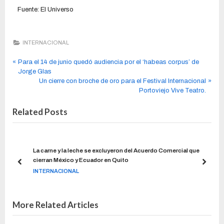
Fuente: El Universo
INTERNACIONAL
Para el 14 de junio quedó audiencia por el ‘habeas corpus’ de
Jorge Glas
Un cierre con broche de oro para el Festival Internacional
Portoviejo Vive Teatro.
Related Posts
ron
La carne y la leche se excluyeron del Acuerdo Comercial que
íos
cierran México y Ecuador en Quito
INTERNACIONAL
More Related Articles