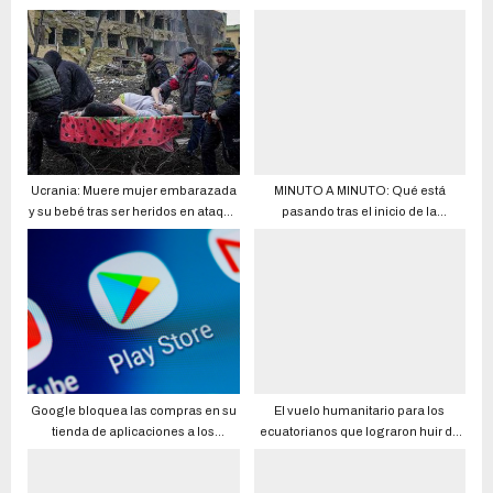
Ucrania: Muere mujer embarazada
MINUTO A MINUTO: Qué está
y su bebé tras ser heridos en ataque
pasando tras el inicio de la
a hospital materno
operación especial militar de Rusia
Google bloquea las compras en su
El vuelo humanitario para los
tienda de aplicaciones a los
ecuatorianos que lograron huir de
usuarios rusos
Ucrania saldrá de Hungría, irá a
Polonia y vendrá a Ecuador,