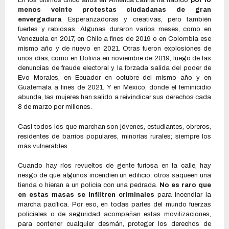
En los últimos cinco años en América Latina ha habido
por lo
menos veinte protestas ciudadanas de gran
envergadura
. Esperanzadoras y creativas, pero también
fuertes y rabiosas. Algunas duraron varios meses, como en
Venezuela en 2017, en Chile a fines de 2019 o en Colombia ese
mismo año y de nuevo en 2021. Otras fueron explosiones de
unos días, como en Bolivia en noviembre de 2019, luego de las
denuncias de fraude electoral y la forzada salida del poder de
Evo Morales, en Ecuador en octubre del mismo año y en
Guatemala a fines de 2021. Y en México, donde el feminicidio
abunda, las mujeres han salido a reivindicar sus derechos cada
8 de marzo por millones.
Casi todos los que marchan son jóvenes, estudiantes, obreros,
residentes de barrios populares, minorías rurales; siempre los
más vulnerables.
Cuando hay ríos revueltos de gente furiosa en la calle, hay
riesgo de que algunos incendien un edificio, otros saqueen una
tienda o hieran a un policía con una pedrada.
No es raro que
en estas masas se infiltren criminales
para incendiar la
marcha pacífica. Por eso, en todas partes del mundo fuerzas
policiales o de seguridad acompañan estas movilizaciones,
para contener cualquier desmán, proteger los derechos de