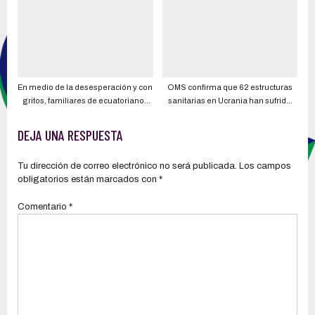
anuncia la Cancillería
En medio de la desesperación y con
OMS confirma que 62 estructuras
gritos, familiares de ecuatorianos
sanitarias en Ucrania han sufrido
en Ucrania reclaman apoyo real al
ataques
Gobierno; se quejan de inacción del
DEJA UNA RESPUESTA
Ejecutivo
Tu dirección de correo electrónico no será publicada.
Los campos
obligatorios están marcados con
*
Comentario
*