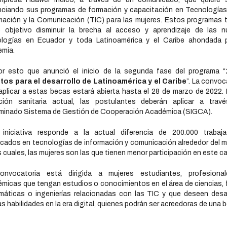
ciando sus programas de formación y capacitación en Tecnologías
mación y la Comunicación (TIC) para las mujeres. Estos programas 
 objetivo disminuir la brecha al acceso y aprendizaje de las n
ologías en Ecuador y toda Latinoamérica y el Caribe ahondada p
emia.
r esto que anunció el inicio de la segunda fase del programa “
ntos para el desarrollo de Latinoamérica y el Caribe
”. La convoc
aplicar a estas becas estará abierta hasta el 28 de marzo de 2022. 
ación sanitaria actual, las postulantes deberán aplicar a travé
minado Sistema de Gestión de Cooperación Académica (SIGCA).
 iniciativa responde a la actual diferencia de 200.000 trabaja
ficados en tecnologías de información y comunicación alrededor del 
s cuales, las mujeres son las que tienen menor participación en este c
onvocatoria está dirigida a mujeres estudiantes, profesiona
micas que tengan estudios o conocimientos en el área de ciencias, f
áticas o ingenierías relacionadas con las TIC y que deseen desar
s habilidades en la era digital, quienes podrán ser acreedoras de una 