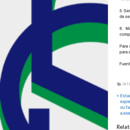
5. Se
de se
6. M
compu
Para 
para 
Fuent
INT
Esta
expr
su fa
a ese
Relat