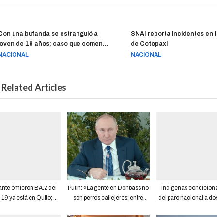
Con una bufanda se estranguló a
SNAI reporta incidentes en l
joven de 19 años; caso que comenzó
de Cotopaxi
como supuesto suicidio terminó
NACIONAL
NACIONAL
siendo un femicidio
Related Articles
iante ómicron BA.2 del
Putin: «La gente en Donbass no
Indígenas condicionan
9 ya está en Quito; al
son perros callejeros: entre
del paro nacional a do
nos un caso se ha
13.000 y 14.000 personas
Gobierno cedió dero
confirmado
fueron asesinadas a lo largo de
decreto de política pe