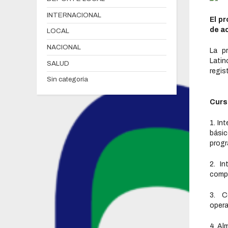
INTERNACIONAL
El p
de a
LOCAL
NACIONAL
La p
Lati
SALUD
regis
Sin categoría
Curs
1. In
básic
progr
2. I
compu
3. C
opera
4. Al