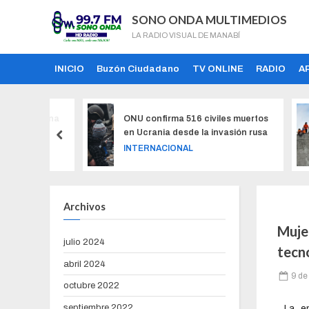
SONO ONDA MULTIMEDIOS
LA RADIO VISUAL DE MANABÍ
INICIO
Buzón Ciudadano
TV ONLINE
RADIO
A
cho de una
ONU confirma 516 civiles muertos
en Ucrania desde la invasión rusa
INTERNACIONAL
Archivos
Muje
julio 2024
tecn
abril 2024
9 de
octubre 2022
septiembre 2022
La e