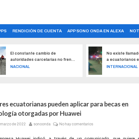
PPS
RENDICIÓN DE CUENTA
APP SONO ONDA EN ALEXA
NOT
El constante cambio de
No existe llamado d
autoridades carcelarias no frenó
a ecuatorianos en R
las masacres
NACIONAL
INTERNACIONAL
res ecuatorianas pueden aplicar para becas en
ología otorgadas por Huawei
 marzo de 2022
sonoonda
No hay comentarios
mpresa Huawei indicó, a través de un comunicado, que quiere s