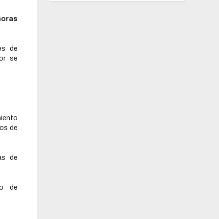
horas
es de
or se
miento
cos de
as de
co de