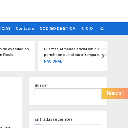
ICIAS
Contacto
CODIGO DE ETICA
INICIO
e evacuación
Fuerzas Armadas advierten que no
Ro
usia
permitirán que el paro ‘rompa el orden
lo
constitucional’ en Ecuador
de
NACIONAL
L
Buscar
Buscar
Entradas recientes
eguir