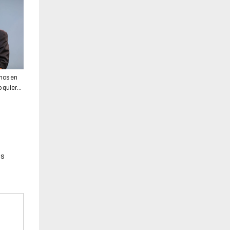
nos en
o quiere
os