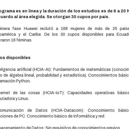
rograma es en línea y la duración de los estudios es de 6 a 20 
cuerdo al área elegida. Se otorgan 30 cupos por país.
rimera fase Huawei reclutó a 168 mujeres de más de 25 país
noamérica y el Caribe. De los 30 cupos disponibles para Ecuad
traron 16 féminas.
os disponibles
teligencia artificial (HCIA-AI): Fundamentos de matemáticas (conoci
o de álgebra lineal, probabilidad y estadística). Conocimientos bási
amación Python.
nternet de las cosas (HCIA-IoT): Capacidades operativas básic
tadora y Linux.
omunicación de Datos (HCIA-Datacom): Conocimiento bási
ciones de PC. Conocimiento básico de informática y red.
macenamiento de Datos: Sin requisitos de conocimientos previos.