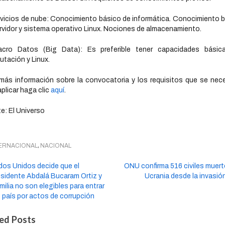
rvicios de nube: Conocimiento básico de informática. Conocimiento 
rvidor y sistema operativo Linux. Nociones de almacenamiento.
acro Datos (Big Data): Es preferible tener capacidades básic
tación y Linux.
más información sobre la convocatoria y los requisitos que se nec
aplicar haga clic
aquí
.
e: El Universo
,
ERNACIONAL
NACIONAL
dos Unidos decide que el
ONU confirma 516 civiles muer
esidente Abdalá Bucaram Ortiz y
Ucrania desde la invasió
milia no son elegibles para entrar
 país por actos de corrupción
ed Posts