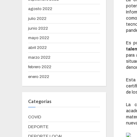
poten
agosto 2022
Infor
como
julio 2022
tecn
junio 2022
pand
mayo 2022
Es po
abril 2022
tale
para 
marzo 2022
situ
febrero 2022
deno
enero 2022
Esta
certi
de lo
Categorías
La c
acadé
matem
COVID
nueva
DEPORTE
DEPORTE LOCAL