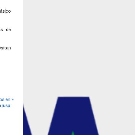
básico
as de
esitan
tos en
n rusa