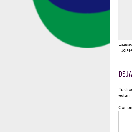
Estas so
Jorge 
Ecuador
DEJA
Tu dire
están 
Comen