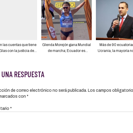
estos años»
n las cuentas que tiene
Glenda Morejón gana Mundial
Más de 90 ecuatoria
Glas con la justicia de
de marcha; Ecuador es
Ucrania, la mayoría n
, él estuvo 1.646 días
campeón por equipos
regresar
en prisión
 UNA RESPUESTA
cción de correo electrónico no será publicada.
Los campos obligatori
marcados con
*
tario
*