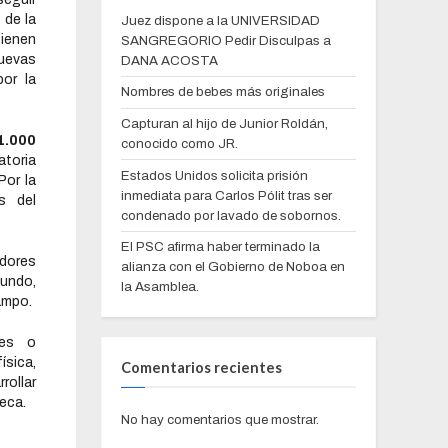
 de la
Juez dispone a la UNIVERSIDAD
tienen
SANGREGORIO Pedir Disculpas a
uevas
DANA ACOSTA
or la
Nombres de bebes más originales
Capturan al hijo de Junior Roldán,
1.000
conocido como JR.
atoria
Estados Unidos solicita prisión
Por la
inmediata para Carlos Pólit tras ser
s del
condenado por lavado de sobornos.
El PSC afirma haber terminado la
dores
alianza con el Gobierno de Noboa en
mundo,
la Asamblea.
ampo.
les o
ísica,
Comentarios recientes
rollar
beca.
No hay comentarios que mostrar.