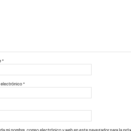
e
*
 electrónico
*
da mi nombre, correo electrónico y web en este navegador para la pró