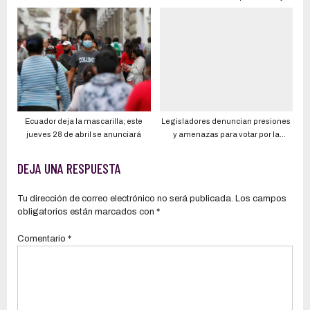
entidades no autorizadas para
virtual
operar en Ecuador
Ecuador deja la mascarilla; este
Legisladores denuncian presiones
jueves 28 de abril se anunciará
y amenazas para votar por la
destitución del presidente de la
República, Guillermo Lasso
DEJA UNA RESPUESTA
Tu dirección de correo electrónico no será publicada.
Los campos
obligatorios están marcados con
*
Comentario
*