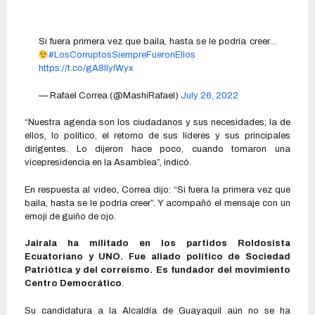
Si fuera primera vez que baila, hasta se le podría creer…
#LosCorruptosSiempreFueronEllos
https://t.co/gA8llylWyx
— Rafael Correa (@MashiRafael)
July 26, 2022
“Nuestra agenda son los ciudadanos y sus necesidades; la de
ellos, lo político, el retorno de sus líderes y sus principales
dirigentes. Lo dijeron hace poco, cuando tomaron una
vicepresidencia en la Asamblea”, indicó.
En respuesta al video, Correa dijo: “Si fuera la primera vez que
baila, hasta se le podría creer”. Y acompañó el mensaje con un
emoji de guiño de ojo.
Jairala ha militado en los partidos Roldosista
Ecuatoriano y UNO. Fue aliado político de Sociedad
Patriótica y del correísmo. Es fundador del movimiento
Centro Democrático
.
Su candidatura a la Alcaldía de Guayaquil aún no se ha