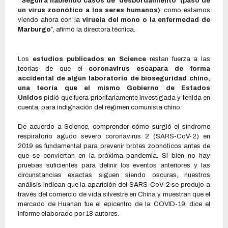
“Seguirá habiendo casos de ‘desbordamiento’ (paso de
un virus zoonótico a los seres humanos)
, como estamos
viendo ahora con la
viruela del mono o la enfermedad de
Marburgo
”, afirmó la directora técnica.
Los
estudios publicados en Science
restan fuerza a las
teorías de que el
coronavirus escapara de forma
accidental de algún laboratorio de bioseguridad chino,
una teoría que el mismo Gobierno de Estados
Unidos
pidió que fuera prioritariamente investigada y tenida en
cuenta, para indignación del régimen comunista chino.
De acuerdo a Science, comprender cómo surgió el síndrome
respiratorio agudo severo coronavirus 2 (SARS-CoV-2) en
2019 es fundamental para prevenir brotes zoonóticos antes de
que se conviertan en la próxima pandemia. Si bien no hay
pruebas suficientes para definir los eventos anteriores y las
circunstancias exactas siguen siendo oscuras, nuestros
análisis indican que la aparición del SARS-CoV-2 se produjo a
través del comercio de vida silvestre en China y muestran que el
mercado de Huanan fue el epicentro de la COVID-19, dice el
informe elaborado por 18 autores.