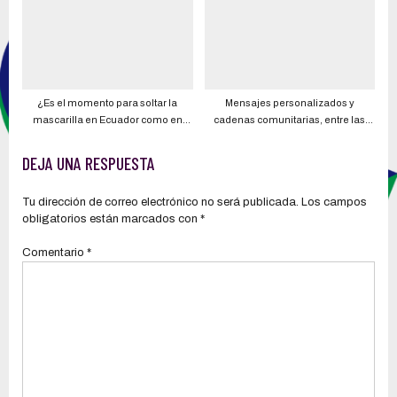
¿Es el momento para soltar la
Mensajes personalizados y
mascarilla en Ecuador como en
cadenas comunitarias, entre las
otros países? Especialistas evalúan
estrategias para que la población
escenario tras feriados sin brotes
se aplique dosis de refuerzo
DEJA UNA RESPUESTA
importantes
Tu dirección de correo electrónico no será publicada.
Los campos
obligatorios están marcados con
*
Comentario
*