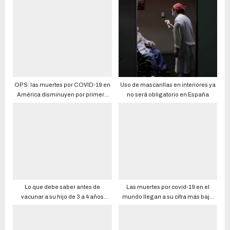
OPS: las muertes por COVID-19 en
Uso de mascarillas en interiores ya
América disminuyen por primera
no será obligatorio en España
vez en seis semanas tras el impacto
de ómicron
Lo que debe saber antes de
Las muertes por covid-19 en el
vacunar a su hijo de 3 a 4 años
mundo llegan a su cifra más baja
contra el COVID-19
en dos años