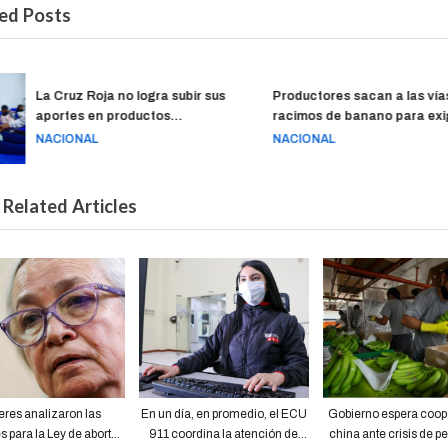
ed Posts
La Cruz Roja no logra subir sus
Productores sacan a las vías
aportes en productos
racimos de banano para exig
sanguíneos
atención del Gobierno
NACIONAL
NACIONAL
Related Articles
eres analizaron las
En un día, en promedio, el ECU
Gobierno espera coop
 para la Ley de aborto,
911 coordina la atención de
china ante crisis de 