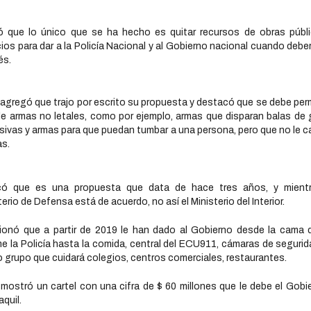
ó que lo único que se ha hecho es quitar recursos de obras públ
cios para dar a la Policía Nacional y al Gobierno nacional cuando deber
és.
i agregó que trajo por escrito su propuesta y destacó que se debe permi
e armas no letales, como por ejemplo, armas que disparan balas de
sivas y armas para que puedan tumbar a una persona, pero que no le 
as.
icó que es una propuesta que data de hace tres años, y mientr
terio de Defensa está de acuerdo, no así el Ministerio del Interior.
onó que a partir de 2019 le han dado al Gobierno desde la cama
e la Policía hasta la comida, central del ECU911, cámaras de segurid
 grupo que cuidará colegios, centros comerciales, restaurantes.
i mostró un cartel con una cifra de $ 60 millones que le debe el Gobi
quil.