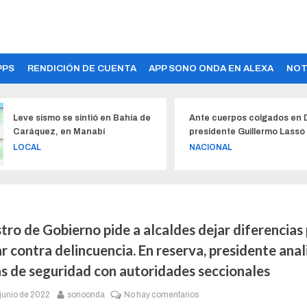
PPS
RENDICIÓN DE CUENTA
APP SONO ONDA EN ALEXA
NOT
nte cuerpos colgados en Durán,
COE Nacional: Quedan sin
esidente Guillermo Lasso dice: No nos
resoluciones sobre la obl
odemos amedrentar
uso de mascarillas
ACIONAL
NACIONAL
tro de Gobierno pide a alcaldes dejar diferencias
r contra delincuencia. En reserva, presidente anal
s de seguridad con autoridades seccionales
 junio de 2022
sonoonda
No hay comentarios