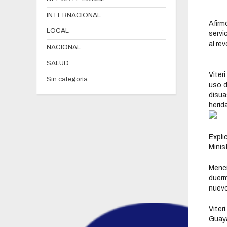
INTERNACIONAL
Afirm
LOCAL
servi
al rev
NACIONAL
SALUD
Viter
Sin categoría
uso d
disua
herid
Expl
Minis
Menci
duerm
nuevo
Viter
Guaya