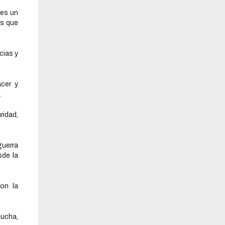
 es un
es que
cias y
cer y
.
ridad,
guerra
sde la
on la
ucha,