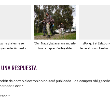
en Ecuador
8.492 emergencias
productores
carne y la leche se
‘Don Naza’, balaceras y muerte
¿Por qué el Estado n
uyeron del Acuerdo
tras la captación ilegal de
tener el control en las
al que cierran México
dinero
y frenar incidentes 
Ecuador en Quito
bandas que llevan do
 UNA RESPUESTA
cción de correo electrónico no será publicada.
Los campos obligatori
marcados con
*
tario
*