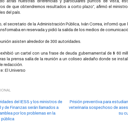
do atrás nuestras diferencias y particulares puntos de vista, e
os de que obtendremos resultados a corto plazo”, afirmó el ministro
des del país.
, el secretario de la Administración Pública, Iván Correa, informó que l
ansformaba en reservada y pidió la salida de los medios de comunicaci
reunión asisten alrededor de 300 autoridades.
i exhibió un cartel con una frase de deuda gubernamental de $ 60 mil
ras la prensa salía de la reunión a un coliseo aledaño donde se insta
de redacción.
e: El Universo
IONAL
idades del IESS y los ministros de
Prisión preventiva para estudia
 y de Finanzas serán llamados a
veterinaria sospechoso de ases
amblea por los problemas en la
su c
 pública