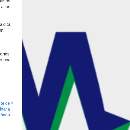
stamos
 a los
a cita
ón.
lones,
ló una
nte de
inar a
uñada