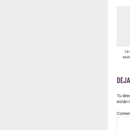
La 
excl
Comerci
y 
DEJA
Tu dire
están 
Comen