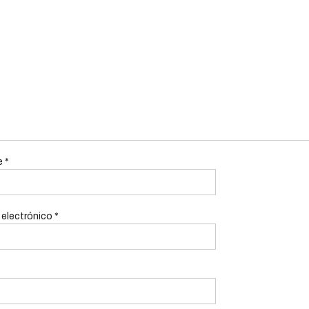
e
*
 electrónico
*