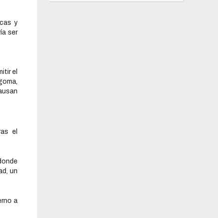
icas y
ía ser
tir el
 goma,
causan
as el
 donde
ad, un
erno a