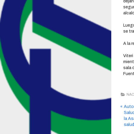
dejan
segur
alcal
Luego
se tr
A la 
Viter
mient
sala 
Fuent
NAC
Autor
Salud
la As
salud