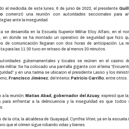
o el mediodía de este lunes, 6 de junio de 2022, el presidente
Guil
so
comenzó una reunión con autoridades seccionales para ana
tegias ante la inseguridad.
ta se desarrolla en la Escuela Superior Militar Eloy Alfaro, en el no
o, en donde se ha montado un operativo de seguridad que hizo qu
s de comunicación llegaran con dos horas de anticipación. La r
sta para las 11:30 tuvo en retraso de al menos 20 minutos.
autoridades gubernamentales y locales se reúnen en el casino d
la militar. Se ha colocado una pantalla gigante con el lema “Encuent
guridad” y en una tarima se ubicaron el presidente Lasso y los minist
erno,
Francisco Jiménez
; del Interior,
Patricio Carrillo
, entre otros.
o a la reunión,
Matías Abad, gobernador del Azuay
, expresó que la
 para enfrentar a la delincuencia y la inseguridad es que todos
s.
 de la cita, la alcaldesa de Guayaquil, Cynthia Viteri, ya en la escuela mi
vo que el crimen sigue robando vidas y bienes.