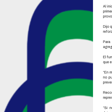
Al in
prime
provo
Dijo 
refor
Para
agreg
El fu
que e
“En m
no pu
preve
Reco
repre
“Si 