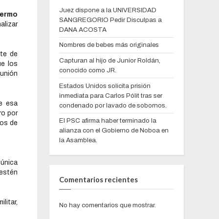
Juez dispone a la UNIVERSIDAD
lermo
SANGREGORIO Pedir Disculpas a
lizar
DANA ACOSTA
Nombres de bebes más originales
rte de
Capturan al hijo de Junior Roldán,
e los
conocido como JR.
eunión
Estados Unidos solicita prisión
inmediata para Carlos Pólit tras ser
e esa
condenado por lavado de sobornos.
ro por
El PSC afirma haber terminado la
ros de
alianza con el Gobierno de Noboa en
la Asamblea.
 única
 estén
Comentarios recientes
litar,
No hay comentarios que mostrar.