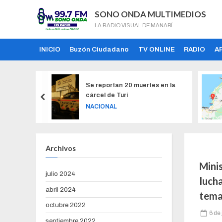
SONO ONDA MULTIMEDIOS
LA RADIO VISUAL DE MANABÍ
INICIO
Buzón Ciudadano
TV ONLINE
RADIO
A
ertes en la
Leve sismo se sintió en Bahía de
A
Caráquez, en Manabí
pr
p
LOCAL
N
Archivos
Minis
julio 2024
lucha
abril 2024
tema
octubre 2022
6 de
septiembre 2022