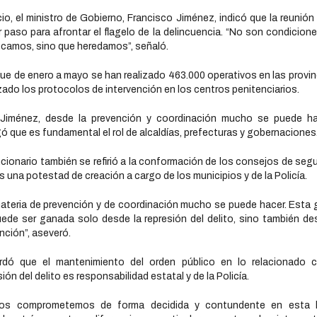
icio, el ministro de Gobierno, Francisco Jiménez, indicó que la reunión
r paso para afrontar el flagelo de la delincuencia. “No son condicion
camos, sino que heredamos”, señaló.
que de enero a mayo se han realizado 463.000 operativos en las provin
zado los protocolos de intervención en los centros penitenciarios.
 Jiménez, desde la prevención y coordinación mucho se puede ha
ó que es fundamental el rol de alcaldías, prefecturas y gobernaciones
ncionario también se refirió a la conformación de los consejos de segu
s una potestad de creación a cargo de los municipios y de la Policía.
ateria de prevención y de coordinación mucho se puede hacer. Esta 
ede ser ganada solo desde la represión del delito, sino también de
nción”, aseveró.
rdó que el mantenimiento del orden público en lo relacionado c
sión del delito es responsabilidad estatal y de la Policía.
nos comprometemos de forma decidida y contundente en esta l