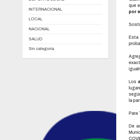
que e
INTERNACIONAL
por e
LOCAL
Sost
NACIONAL
Esta
SALUD
proba
Sin categoría
Agre
exac
igual
Los
lugar
segú
la pa
Para 
De a
Munic
COVID