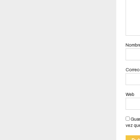
Nombr
Correo
Web
Guar
vez qu