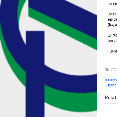
no se
Desde
epid
(bajo
El
M
ómicr
Fuent
COV
Como 
bande
Relat