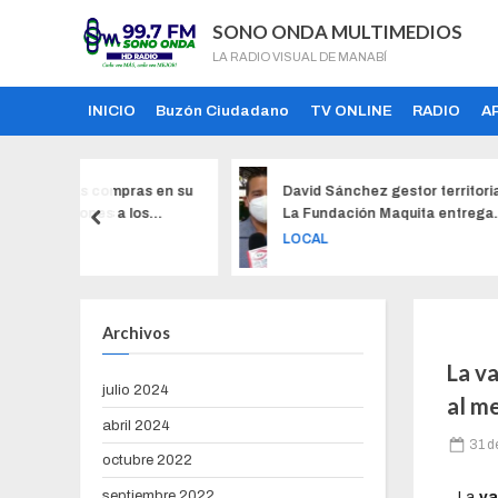
SONO ONDA MULTIMEDIOS
LA RADIO VISUAL DE MANABÍ
INICIO
Buzón Ciudadano
TV ONLINE
RADIO
A
pras en su
David Sánchez gestor territorial de
El 
a los
La Fundación Maquita entrega
pró
certificaciones a jóvenes
abo
LOCAL
NA
emprendedores
Archivos
La v
julio 2024
al m
abril 2024
31 d
octubre 2022
septiembre 2022
La
va