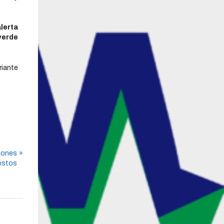
alerta
verde
riante
lones
estos