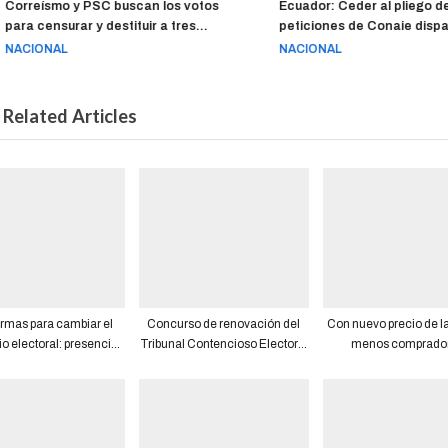
Correísmo y PSC buscan los votos
Ecuador: Ceder al pliego de
para censurar y destituir a tres
peticiones de Conaie dispara
vocales del Consejo de la Judicatura
riesgo país, que ya supera lo
NACIONAL
NACIONAL
por evaluar jueces y conjueces
puntos por las protestas, ad
analistas
Related Articles
rmas para cambiar el
Concurso de renovación del
Con nuevo precio de la
o electoral: presencial
Tribunal Contencioso Electoral
menos comprador
y virtual
podría hacerse para elegir
gasolineras ya no quie
juezas
la obligación de vend
combustible