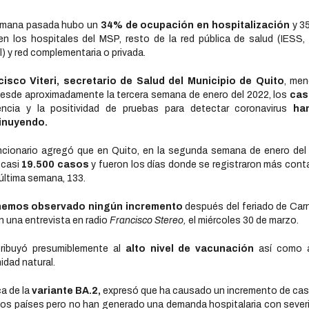
emana pasada hubo un
34% de ocupación en hospitalización
y 3
en los hospitales del MSP, resto de la red pública de salud (IESS, 
l) y red complementaria o privada.
cisco Viteri, secretario de Salud del Municipio de Quito
, men
esde aproximadamente la tercera semana de enero del 2022, los
cas
dencia y la positividad de pruebas para detectar coronavirus
ha
inuyendo.
ncionario agregó que en Quito, en la segunda semana de enero del
casi
19.500 casos
y fueron los días donde se registraron más cont
 última semana, 133.
hemos observado ningún incremento
después del feriado de Carn
en una entrevista en radio
Francisco Stereo,
el miércoles 30 de marzo.
tribuyó presumiblemente al
alto nivel de vacunación
así como 
idad natural.
a de la
variante BA.2,
expresó que ha causado un incremento de ca
os países pero no han generado una demanda hospitalaria con sever