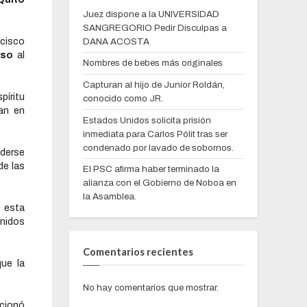
Juez dispone a la UNIVERSIDAD
SANGREGORIO Pedir Disculpas a
ncisco
DANA ACOSTA
aso
al
Nombres de bebes más originales
Capturan al hijo de Junior Roldán,
píritu
conocido como JR.
ban en
Estados Unidos solicita prisión
inmediata para Carlos Pólit tras ser
condenado por lavado de sobornos.
derse
de las
El PSC afirma haber terminado la
alianza con el Gobierno de Noboa en
la Asamblea.
a
esta
Unidos
Comentarios recientes
ue la
No hay comentarios que mostrar.
cionó