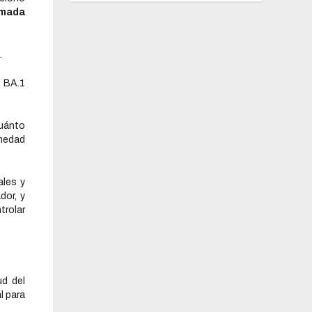
mada
.
 BA.1
uánto
medad
ales y
or, y
trolar
ud del
l para