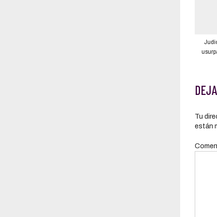
Judi
usurp
Ban
Portovi
corpus’
DEJA
Tu dire
están 
Comen