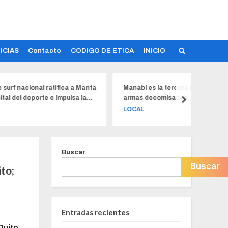
ICIAS
Contacto
CODIGO DE ETICA
INICIO
tifica a Manta
Manabí es la tercera provincia con más
L
 impulsa la
armas decomisadas
S
LOCAL
D
Buscar
Buscar
to;
Entradas recientes
Quito