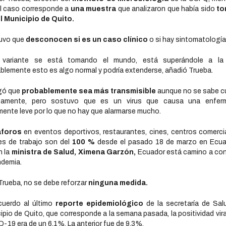
l caso corresponde a
una muestra
que analizaron que había sido
to
l Municipio de Quito.
uvo que
desconocen si es un caso clínico
o si hay sintomatología
 variante se está tomando el mundo, está superándole a la
blemente esto es algo normal y podría extenderse, añadió Trueba.
gó que
probablemente sea más transmisible
aunque no se sabe c
tamente, pero sostuvo que es un virus que causa una enfer
mente leve por lo que no hay que alarmarse mucho.
aforos
en eventos deportivos, restaurantes, cines, centros comerci
es de trabajo son del
100 %
desde el pasado 18 de marzo en Ecuad
n la
ministra de Salud, Ximena Garzón,
Ecuador está camino a con
ndemia.
Trueba, no se debe reforzar
ninguna medida.
cuerdo al último
reporte epidemiológico
de la secretaría de Sal
ipio de Quito, que corresponde a la semana pasada, la positividad vira
-19 era de un 6.1%. La anterior fue de 9.3%.