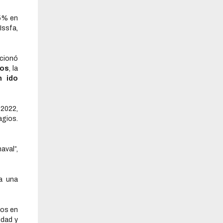
5% en
Issfa,
cionó
os
, la
n ido
 2022,
agios.
aval”,
a una
sos en
idad y