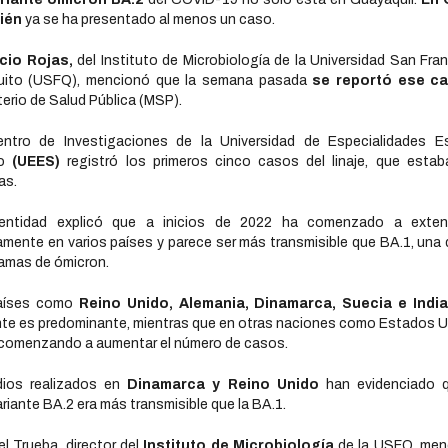
ién
ya se ha presentado al menos un caso.
icio Rojas,
del Instituto de Microbiología de la Universidad San Fra
uito (USFQ), mencionó que la semana pasada
se reportó ese c
terio de Salud Pública (MSP).
ntro de Investigaciones de la Universidad de Especialidades Es
o
(UEES)
registró los primeros cinco casos del linaje, que esta
as.
entidad explicó que a inicios de 2022 ha comenzado a exten
amente en varios países y parece ser más transmisible que BA.1, una 
ramas de ómicron.
aíses como
Reino Unido, Alemania, Dinamarca, Suecia e Indi
nte es predominante, mientras que en otras naciones como Estados 
comenzando a aumentar el número de casos.
ios realizados en
Dinamarca y Reino Unido
han evidenciado q
riante BA.2 era más transmisible que la BA.1.
el Trueba, director del
Instituto de Microbiología
de la USFQ, men