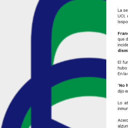
La s
UCI, 
Isspo
Fran
que d
inci
dism
El fu
hubo 
En la
“
No 
dijo 
Lo a
inmun
Acerc
algun