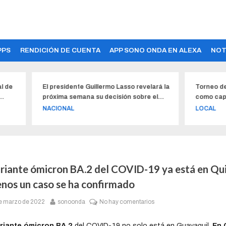
PPS
RENDICIÓN DE CUENTA
APP SONO ONDA EN ALEXA
NOT
presidente Guillermo Lasso revelará la
Torneo de surf nacional ra
xima semana su decisión sobre el
como capital del deporte e
rto por violación
reactivación
CIONAL
LOCAL
ariante ómicron BA.2 del COVID-19 ya está en Qui
enos un caso se ha confirmado
e marzo de 2022
sonoonda
No hay comentarios
riante ómicron BA.2
del COVID-19 no solo está en Guayaquil.
En 