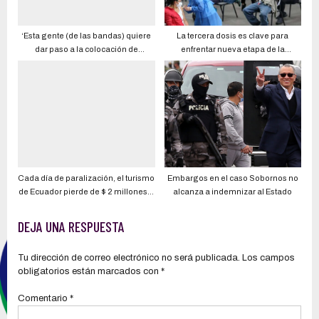
‘Esta gente (de las bandas) quiere
La tercera dosis es clave para
dar paso a la colocación de
enfrentar nueva etapa de la
explosivos, eso es más grave, por
pandemia
eso es importante que todos nos
unamos para combatirlas’, dice
ministro del Interior
Cada día de paralización, el turismo
Embargos en el caso Sobornos no
de Ecuador pierde de $ 2 millones a
alcanza a indemnizar al Estado
$ 5 millones
DEJA UNA RESPUESTA
Tu dirección de correo electrónico no será publicada.
Los campos
obligatorios están marcados con
*
Comentario
*