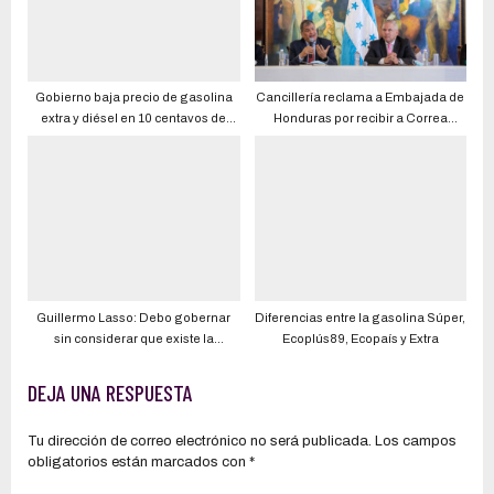
Gobierno baja precio de gasolina
Cancillería reclama a Embajada de
extra y diésel en 10 centavos de
Honduras por recibir a Correa
dólar. Nuevos precios rigen desde
prófugo
el 28 de junio del 2022
Guillermo Lasso: Debo gobernar
Diferencias entre la gasolina Súper,
sin considerar que existe la
Ecoplús89, Ecopaís y Extra
Asamblea Nacional
DEJA UNA RESPUESTA
Tu dirección de correo electrónico no será publicada.
Los campos
obligatorios están marcados con
*