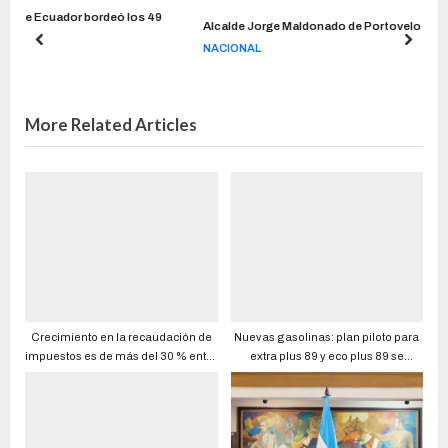
 los 49
Alcalde Jorge Maldonado de Portovelo es asesinado.
NACIONAL
More Related Articles
Crecimiento en la recaudación de
Nuevas gasolinas: plan piloto para
impuestos es de más del 30 % entre
extra plus 89 y eco plus 89 se
el primer quimestre de 2021 y el de
posterga al 12 de agosto. Los
2022 debido a cambios tributarios y
combustibles subsidiados no
reactivación económica, según
desaparecerán
Francisco Briones, titular del SRI