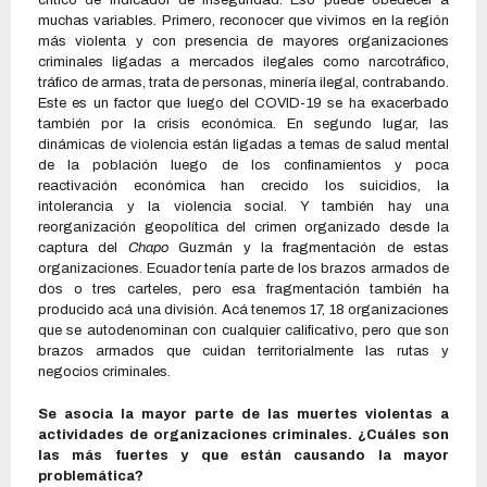
crítico de indicador de inseguridad. Eso puede obedecer a
muchas variables. Primero, reconocer que vivimos en la región
más violenta y con presencia de mayores organizaciones
criminales ligadas a mercados ilegales como narcotráfico,
tráfico de armas, trata de personas, minería ilegal, contrabando.
Este es un factor que luego del COVID-19 se ha exacerbado
también por la crisis económica. En segundo lugar, las
dinámicas de violencia están ligadas a temas de salud mental
de la población luego de los confinamientos y poca
reactivación económica han crecido los suicidios, la
intolerancia y la violencia social. Y también hay una
reorganización geopolítica del crimen organizado desde la
captura del
Chapo
Guzmán y la fragmentación de estas
organizaciones. Ecuador tenía parte de los brazos armados de
dos o tres carteles, pero esa fragmentación también ha
producido acá una división. Acá tenemos 17, 18 organizaciones
que se autodenominan con cualquier calificativo, pero que son
brazos armados que cuidan territorialmente las rutas y
negocios criminales.
Se asocia la mayor parte de las muertes violentas a
actividades de organizaciones criminales. ¿Cuáles son
las más fuertes y que están causando la mayor
problemática?