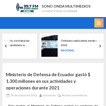
SONO ONDA MULTIMEDIOS
LA RADIO VISUAL DE MANABÍ
aba las
Cédulas caducadas serán válidas hasta el 30 de ju
o a
2022
NACIONAL
Ministerio de Defensa de Ecuador gastó $
1.300 millones en sus actividades y
operaciones durante 2021
29 de marzo de 2022
sonoonda
No hay comentarios