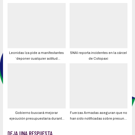
República Dominicana
pero están inscritas más de
262.000 personas
Leonidas Iza pide a manifestantes
SNAI reporta incidentes en la cárcel
‘deponer cualquier actitud
de Cotopaxi
beligerante’ para garantizar el
diálogo con el Gobierno
Gobierno buscará mejorar
Fuerzas Armadas aseguran que no
ejecución presupuestaria durante
han sido notificadas sobre presunto
el tercer cuatrimestre del 2022
retiro de visas estadounidenses a
18 miembros, en su mayoría de la
DEJA UNA RESPUESTA