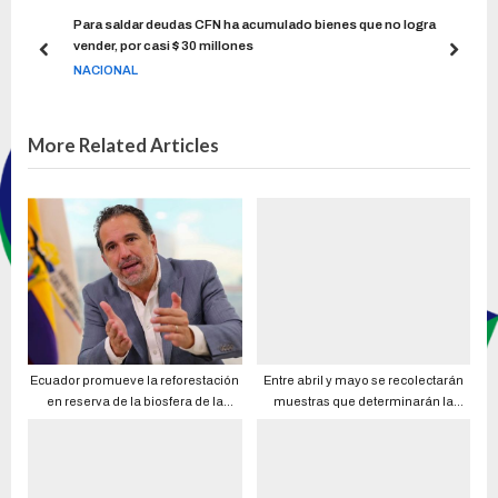
e de
Para saldar deudas CFN ha acumulado bienes que no logra
vender, por casi $ 30 millones
NACIONAL
More Related Articles
Ecuador promueve la reforestación
Entre abril y mayo se recolectarán
en reserva de la biosfera de la
muestras que determinarán la
Unesco
población de Ecuador que ya se
contagió de COVID-19; estudio
previo refirió cerca de 3,5 millones