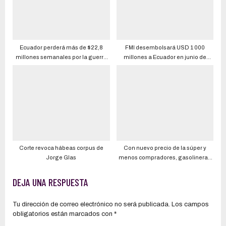
Ecuador perderá más de $22,8
FMI desembolsará USD 1 000
millones semanales por la guerra
millones a Ecuador en junio de
en Ucrania
2022
Corte revoca hábeas corpus de
Con nuevo precio de la súper y
Jorge Glas
menos compradores, gasolineras
ya no quieren tener la obligación de
vender este combustible
DEJA UNA RESPUESTA
Tu dirección de correo electrónico no será publicada.
Los campos
obligatorios están marcados con
*