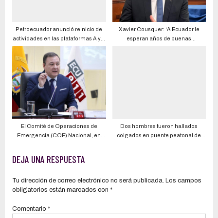
Petroecuador anunció reinicio de
Xavier Cousquer: ‘A Ecuador le
actividades en las plataformas A y B
esperan años de buenas
de Ishpingo, tras acuerdo con
decisiones para superar la crisis
comunidad huaorani
carcelaria’
El Comité de Operaciones de
Dos hombres fueron hallados
Emergencia (COE) Nacional, en
colgados en puente peatonal de
sesión permanente del día jueves
Durán
17 de marzo de 2022, por
DEJA UNA RESPUESTA
unanimidad de los miembros
plenos, resolvió
Tu dirección de correo electrónico no será publicada.
Los campos
obligatorios están marcados con
*
Comentario
*