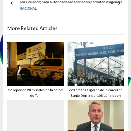
por Ecuador; para autoridades los feriados permiten oxigenar la
economía
NACIONAL
More Related Articles
Se reportan 20 muertes en la cárcel
220 presos fugaron de la cárcel de
de Turi
Santo Domingo; 108 aún no son
localizados