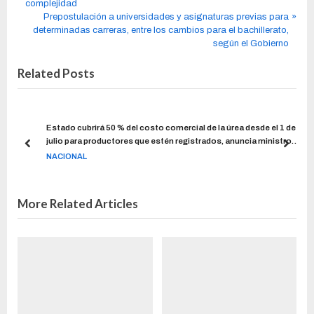
complejidad
Prepostulación a universidades y asignaturas previas para
determinadas carreras, entre los cambios para el bachillerato,
según el Gobierno
Related Posts
o a
Estado cubrirá 50 % del costo comercial de la úrea desde el 1 de
blea
julio para productores que estén registrados, anuncia ministro
Manzano
NACIONAL
More Related Articles