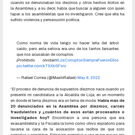
cuando se denunciaban los diezmos y otros hechos ilícitos en
la Asamblea y, a su decir, había que buscar a alguien con quien
tapar a los asambleístas que no investigaron. Cree que ella ha
sufrido violencia y persecución política.
Como norma de vida tengo no hacer leña del árbol
caído, pero esta señora era uno de los tantos farsantes
que nos acusaban de corruptos.
¡Prohibido olvidar!
#LosCorruptosSiempreFueronEllos
pic.twitter.com/kT5XbSFxro
— Rafael Correa (@MashiRafael)
May 8, 2022
“El proceso de denuncia de supuestos diezmos nace cuando yo
presenté mi candidatura a la Alcaldía de Loja, en un momento
en donde el tema diezmos era un tema de moda.
Había más de
20 denunciados en la Asamblea por diezmos, carnés
fraudulentos y ¿cuántos de esos están procesados o
investigados hoy?
Encontraron a una persona que era
exasambleísta y la Fiscalía la tomó como chivo expiatorio para
lavarse la cara de la acusación que recibía de que solo