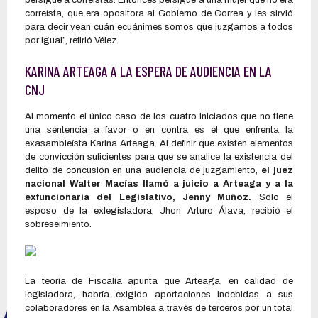
persigue a correístas. Entonces persigue a una mujer que no era
correísta, que era opositora al Gobierno de Correa y les sirvió
para decir vean cuán ecuánimes somos que juzgamos a todos
por igual”, refirió Vélez.
KARINA ARTEAGA A LA ESPERA DE AUDIENCIA EN LA
CNJ
Al momento el único caso de los cuatro iniciados que no tiene
una sentencia a favor o en contra es el que enfrenta la
exasambleísta Karina Arteaga. Al definir que existen elementos
de convicción suficientes para que se analice la existencia del
delito de concusión en una audiencia de juzgamiento,
el juez
nacional Walter Macías llamó a juicio a Arteaga y a la
exfuncionaria del Legislativo, Jenny Muñoz.
Solo el
esposo de la exlegisladora, Jhon Arturo Álava, recibió el
sobreseimiento.
La teoría de Fiscalía apunta que Arteaga, en calidad de
legisladora, habría exigido aportaciones indebidas a sus
colaboradores en la Asamblea a través de terceros por un total