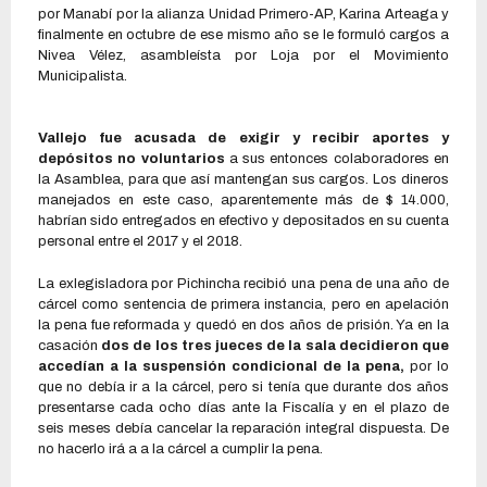
por Manabí por la alianza Unidad Primero-AP, Karina Arteaga y
finalmente en octubre de ese mismo año se le formuló cargos a
Nivea Vélez, asambleísta por Loja por el Movimiento
Municipalista.
Vallejo fue acusada de exigir y recibir aportes y
depósitos no voluntarios
a sus entonces colaboradores en
la Asamblea, para que así mantengan sus cargos. Los dineros
manejados en este caso, aparentemente más de $ 14.000,
habrían sido entregados en efectivo y depositados en su cuenta
personal entre el 2017 y el 2018.
La exlegisladora por Pichincha recibió una pena de una año de
cárcel como sentencia de primera instancia, pero en apelación
la pena fue reformada y quedó en dos años de prisión. Ya en la
casación
dos de los tres jueces de la sala decidieron que
accedían a la suspensión condicional de la pena,
por lo
que no debía ir a la cárcel, pero si tenía que durante dos años
presentarse cada ocho días ante la Fiscalía y en el plazo de
seis meses debía cancelar la reparación integral dispuesta. De
no hacerlo irá a a la cárcel a cumplir la pena.