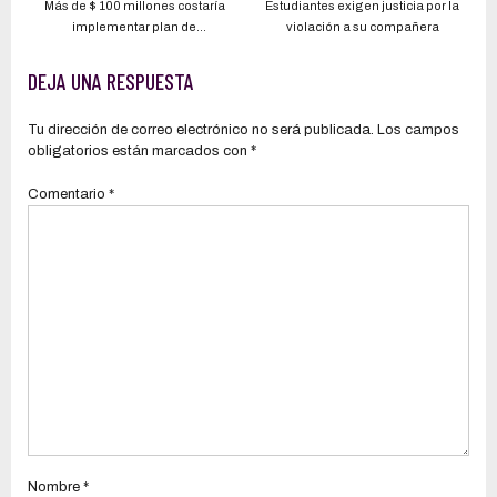
Más de $ 100 millones costaría
Estudiantes exigen justicia por la
implementar plan de
violación a su compañera
externalización de farmacias para
la red pública de salud, cuya fecha
DEJA UNA RESPUESTA
de inicio ha sido postergada varias
veces
Tu dirección de correo electrónico no será publicada.
Los campos
obligatorios están marcados con
*
Comentario
*
Nombre
*