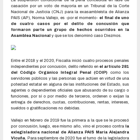
La suspensión condicional de la pena concedida en fase de
casación por un voto de mayoría en un Tribunal de la Corte
Nacional de Justicia (CNJ) para la exasambleísta de Alianza
PAIS (AP), Norma Vallejo, es -por el momento-
el final de uno
de cuatro casos por el delito de concusión que
formaron parte un grupo de hechos ocurridos en la
Asamblea Nacional
y que se los denominó caso Diezmos.
Entre el 2018 y el 2020, Fiscalía inició cuatro procesos penales
independientes por concusión, delito referido en
el artículo 281
del Código Orgánico Integral Penal (COIP)
como los
servidores públicos y las personas que actúen en virtud de una
potestad estatal en alguna de las instituciones del Estado, sus
agentes o dependientes oficiales que abusando de su cargo o
funciones, por sí o por medio de terceros, ordenen o exijan la
entrega de derechos, cuotas, contribuciones, rentas, intereses,
sueldos o gratificaciones no debidas.
Vallejo en febrero de 2019 fue la primera a la que se le procesó
por concusión, luego, ese mismo año, vino el proceso contra
la
exlegisladora nacional de Alianza PAIS María Alejandra
Vicuña.
Para septiembre de 2020 fue el turno de la legisladora