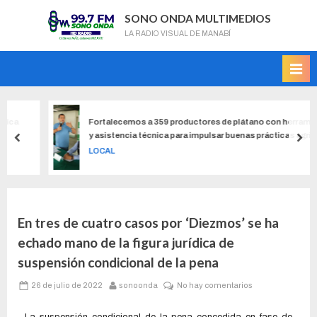
SONO ONDA MULTIMEDIOS
LA RADIO VISUAL DE MANABÍ
Fortalecemos a 359 productores de plátano con herramientas
y asistencia técnica para impulsar buenas prácticas agrícolas
LOCAL
En tres de cuatro casos por ‘Diezmos’ se ha
echado mano de la figura jurídica de
suspensión condicional de la pena
26 de julio de 2022
sonoonda
No hay comentarios