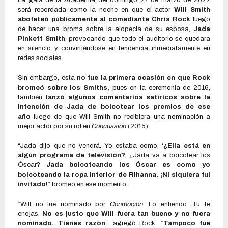
La gala de la Academia del domingo 27 de marzo de 2022
será recordada como la noche en que el actor
Will Smith
abofeteó públicamente al comediante Chris Rock
luego
de hacer una broma sobre la alopecia de su esposa,
Jada
Pinkett Smith
, provocando que todo el auditorio se quedara
en silencio y convirtiéndose en tendencia inmediatamente en
redes sociales.
Sin embargo, esta
no fue la primera ocasión en que Rock
bromeó sobre los Smiths,
pues en la ceremonia de 2016,
también
lanzó algunos comentarios satíricos sobre la
intención de Jada de boicotear los premios de ese
año
luego de que Will Smith no recibiera una nominación a
mejor actor por su rol en
Concussion
(2015).
“Jada dijo que no vendrá. Yo estaba como, ‘
¿Ella está en
algún programa de televisión?
’ ¿Jada va a boicotear los
Óscar?
Jada boicoteando los Óscar es como yo
boicoteando la ropa interior de Rihanna. ¡Ni siquiera fui
invitado!
” bromeó en ese momento.
“Will no fue nominado por
Conmoción
. Lo entiendo. Tú te
enojas.
No es justo que Will fuera tan bueno y no fuera
nominado. Tienes razón
”, agregó Rock. “
Tampoco fue