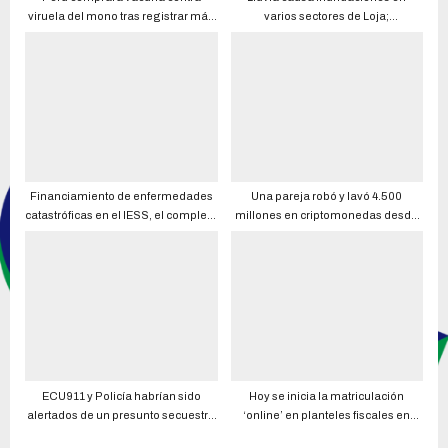
viruela del mono tras registrar más
varios sectores de Loja;
de 500 casos
desbordamiento de río provoca
afectaciones en Santa Isabel,
Azuay
Financiamiento de enfermedades
Una pareja robó y lavó 4.500
catastróficas en el IESS, el complejo
millones en criptomonedas desde
tema que enfrentan nuevas
2016, fueron detenidos en Estados
autoridades
Unidos
ECU911 y Policía habrían sido
Hoy se inicia la matriculación
alertados de un presunto secuestro
‘online’ en planteles fiscales en
de Miguel Ángel Nazareno, alias
Costa y Galápagos (y otras noticias