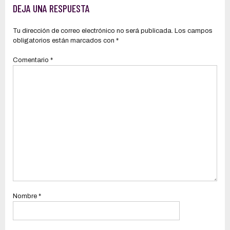
‘Don Naza’, promotor de Big Money
en un resumen para comenzar la
DEJA UNA RESPUESTA
jornada)
Tu dirección de correo electrónico no será publicada.
Los campos
obligatorios están marcados con
*
Comentario
*
Nombre
*