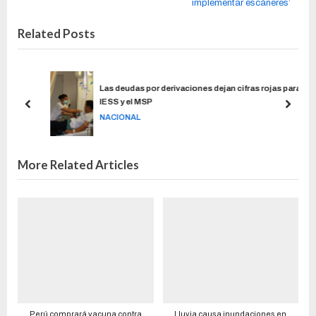
implementar escáneres’
Related Posts
í
Las deudas por derivaciones dejan cifras rojas para el
IESS y el MSP
NACIONAL
More Related Articles
Perú comprará vacuna contra
Lluvia causa inundaciones en