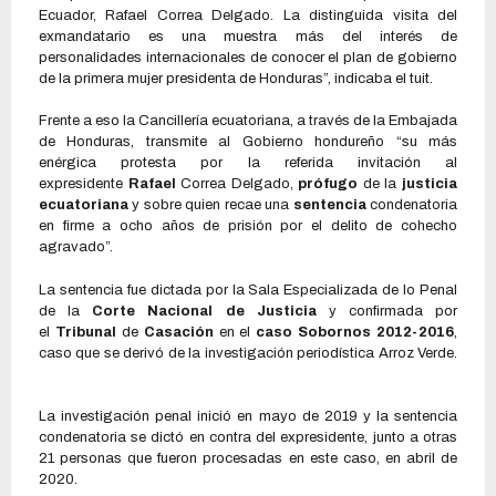
Ecuador, Rafael Correa Delgado. La distinguida visita del
exmandatario es una muestra más del interés de
personalidades internacionales de conocer el plan de gobierno
de la primera mujer presidenta de Honduras”, indicaba el tuit.
Frente a eso la Cancillería ecuatoriana, a través de la Embajada
de Honduras, transmite al Gobierno hondureño “su más
enérgica protesta por la referida invitación al
expresidente
Rafael
Correa Delgado,
prófugo
de la
justicia
ecuatoriana
y sobre quien recae una
sentencia
condenatoria
en firme a ocho años de prisión por el delito de cohecho
agravado”.
La sentencia fue dictada por la Sala Especializada de lo Penal
de la
Corte Nacional de Justicia
y confirmada por
el
Tribunal
de
Casación
en el
caso Sobornos 2012-2016
,
caso que se derivó de la investigación periodística Arroz Verde.
La investigación penal inició en mayo de 2019 y la sentencia
condenatoria se dictó en contra del expresidente, junto a otras
21 personas que fueron procesadas en este caso, en abril de
2020.