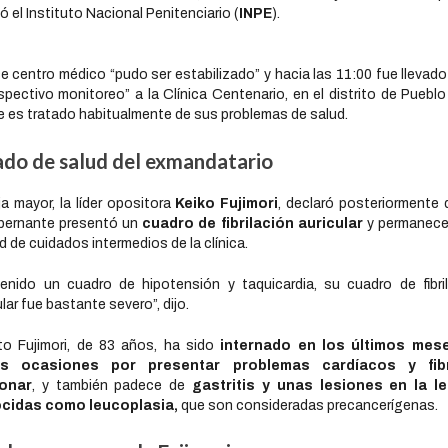
ló el Instituto Nacional Penitenciario (
INPE
).
e centro médico “pudo ser estabilizado” y hacia las 11:00 fue llevado
spectivo monitoreo” a la Clínica Centenario, en el distrito de Pueblo 
 es tratado habitualmente de sus problemas de salud.
ado de salud del exmandatario
ja mayor, la líder opositora
Keiko Fujimori
, declaró posteriormente 
bernante presentó un
cuadro de fibrilación auricular
y permanece
d de cuidados intermedios de la clínica.
enido un cuadro de hipotensión y taquicardia, su cuadro de fibri
ular fue bastante severo”, dijo.
to Fujimori, de 83 años, ha sido
internado en los últimos mes
as ocasiones por presentar problemas cardíacos y fib
onar
, y también padece de
gastritis y unas lesiones en la l
cidas como leucoplasia,
que son consideradas precancerígenas.