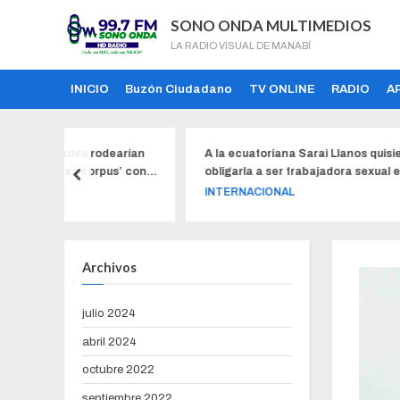
SONO ONDA MULTIMEDIOS
LA RADIO VISUAL DE MANABÍ
INICIO
Buzón Ciudadano
TV ONLINE
RADIO
A
rodearían
A la ecuatoriana Sarai Llanos quisieron
E
pus’ con el
obligarla a ser trabajadora sexual en
r
Estados Unidos y no aceptó; ahora está
a
INTERNACIONAL
desaparecida
d
Archivos
julio 2024
abril 2024
octubre 2022
septiembre 2022