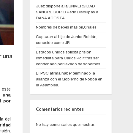
Juez dispone a la UNIVERSIDAD
SANGREGORIO Pedir Disculpas a
DANA ACOSTA
Nombres de bebes más originales
Capturan al hijo de Junior Roldán,
conocido como JR.
Estados Unidos solicita prisión
r una
inmediata para Carlos Pólit tras ser
condenado por lavado de sobornos.
El PSC afirma haber terminado la
alianza con el Gobierno de Noboa en
la Asamblea.
 este
r una
l por
Comentarios recientes
da del
No hay comentarios que mostrar.
ridad
isión,