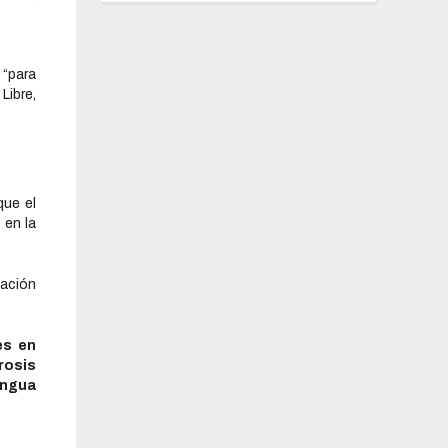
 “para
Libre,
que el
 en la
lación
es en
rosis
engua