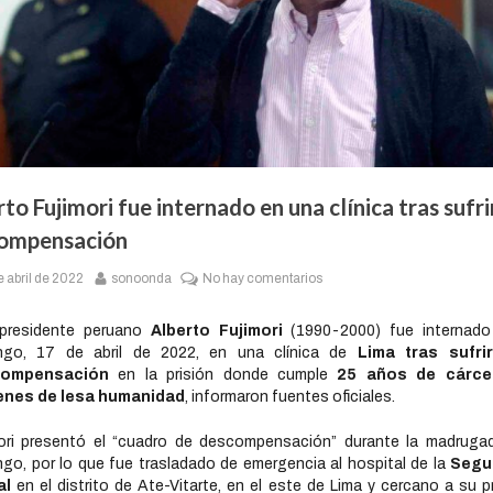
to Fujimori fue internado en una clínica tras sufri
ompensación
e abril de 2022
sonoonda
No hay comentarios
xpresidente peruano
Alberto Fujimori
(1990-2000) fue internado
ngo, 17 de abril de 2022, en una clínica de
Lima tras sufri
ompensación
en la prisión donde cumple
25 años de cárce
enes de lesa humanidad
, informaron fuentes oficiales.
ori presentó el “cuadro de descompensación” durante la madruga
go, por lo que fue trasladado de emergencia al hospital de la
Segu
al
en el distrito de Ate-Vitarte, en el este de Lima y cercano a su pr