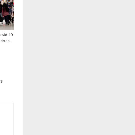
covid-19
iado de
os