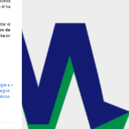
 pueda
 él ha
dar el
ón de
uta
en
igar a
cargos
licos