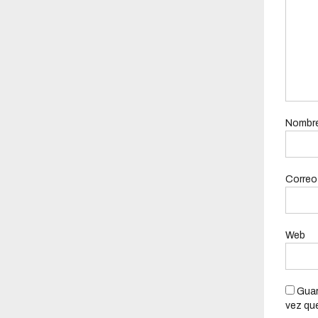
Nombr
Correo
Web
Guar
vez qu