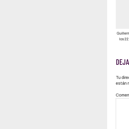
Guiller
los 22
también
que suc
DEJA
Tu dire
están 
Comen