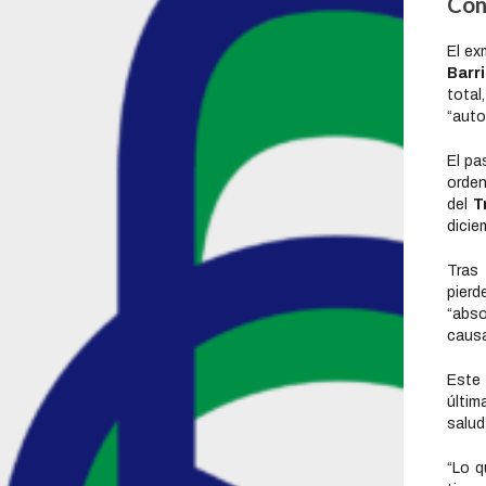
Con
El ex
Barr
total
“auto
El pa
orde
del
Tr
dicie
Tras 
pier
“abso
causa
Este 
últim
salud
“Lo q