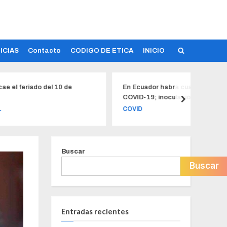
ICIAS
Contacto
CODIGO DE ETICA
INICIO
 10 de
En Ecuador habrá cuarta dosis contra el
¡
COVID-19; inoculación empezaría en
g
mayo del 2022
COVID
L
Buscar
Buscar
Entradas recientes