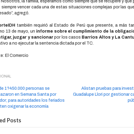
. Nosotros, la familia, esperamos como siempre que se recupere y que
siempre vencer cada una de estas situaciones complejas por las que
esado”, agregó.
orteIDH
también requirió al Estado de Perú que presente, a más tar
mo 13 de mayo, un
informe sobre el cumplimiento de la obligaci
tigar, juzgar y sancionar
por los casos
Barrios Altos y La Cant
lativo a no ejecutar la sentencia dictada por el TC.
e: El Comercio
IONAL
de 1?450.000 personas se
Alistan pruebas para invest
lazaron en Semana Santa por
Guadalupe Llori por gestionar 
or; para autoridades los feriados
púb
ten oxigenar la economía
ed Posts