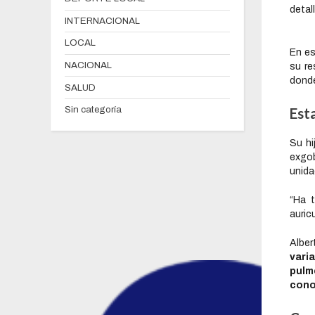
detal
INTERNACIONAL
LOCAL
En es
NACIONAL
su re
donde
SALUD
Sin categoría
Est
Su hi
exgo
unida
“Ha t
auric
Alber
vari
pulm
cono