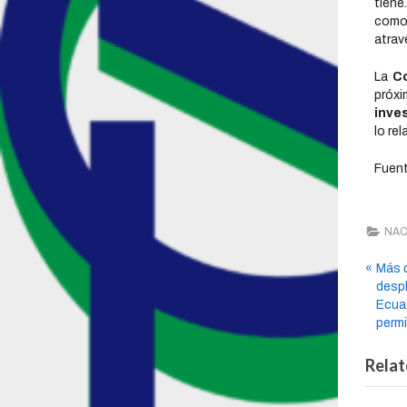
tiene
como 
atrav
La
C
próxi
inves
lo re
Fuent
NAC
Más 
desp
Ecuad
permi
Relat