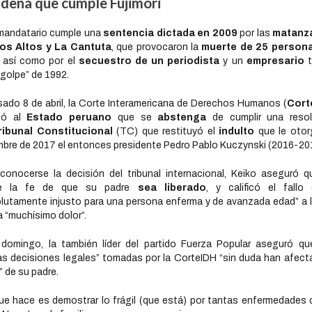
dena que cumple Fujimori
mandatario cumple una
sentencia dictada en 2009
por las
matanz
ios Altos y La Cantuta
, que provocaron la
muerte de 25 persona
, así como por el
secuestro de un periodista
y un
empresario
t
golpe” de 1992.
sado 8 de abril, la Corte Interamericana de Derechos Humanos (
Cort
nó al
Estado peruano
que se
abstenga
de cumplir una reso
ibunal Constitucional
(TC) que restituyó el
indulto
que le otor
mbre de 2017 el entonces presidente Pedro Pablo Kuczynski (2016-20
conocerse la decisión del tribunal internacional, Keiko aseguró 
de la fe de que su padre
sea liberado
, y calificó el fallo
lutamente injusto para una persona enferma y de avanzada edad” a 
 “muchísimo dolor”.
domingo, la también líder del partido Fuerza Popular aseguró qu
as decisiones legales” tomadas por la CorteIDH “sin duda han afect
” de su padre.
ue hace es demostrar lo frágil (que está) por tantas enfermedades 