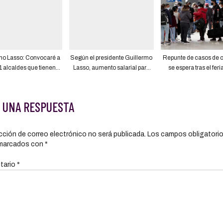
mo Lasso: Convocaré a
Según el presidente Guillermo
Repunte de casos de 
1 alcaldes que tienen
Lasso, aumento salarial para
se espera tras el fer
 responsabilidad en lo
maestros es un gasto sin
Carnaval
ede en seguridad y en
financiamiento; advierte
las soluciones
aumento de déficit fiscal
 UNA RESPUESTA
cción de correo electrónico no será publicada.
Los campos obligatori
marcados con
*
tario
*