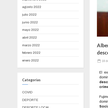
agosto 2022
julio 2022
junio 2022
mayo 2022
abril 2022
Alber
marzo 2022
desc
febrero 2022
enero 2022
18 d
El e
domi
Categorías
desc
crím
COVID
Fujim
DEPORTE
domin
Soci
DEPORTE LOCAL