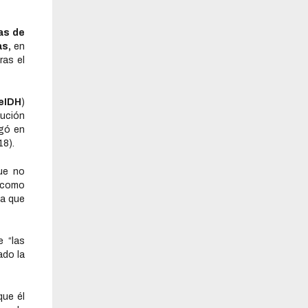
as de
s,
en
ras el
eIDH
)
lución
gó en
18).
que no
 como
la que
e “las
ado la
que él