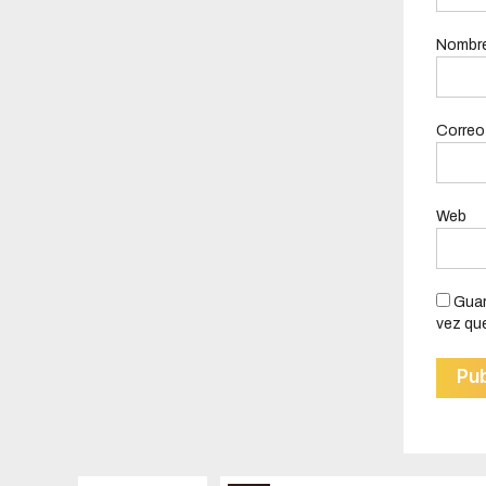
Nombr
Correo
Web
Guar
vez qu