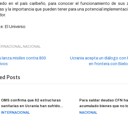
edo en el país caribeño, para conocer el funcionamiento de sus 
as y la importancia que pueden tener para una potencial implementac
or.
e: El Universo
,
ERNACIONAL
NACIONAL
 lanza misiles contra 800
Ucrania acepta un diálogo con 
tivos
en frontera con Bielo
ed Posts
OMS confirma que 62 estructuras
Para saldar deudas CFN ha
sanitarias en Ucrania han sufrido
acumulado bienes que no lo
ataques
vender, por casi $ 30 millone
INTERNACIONAL
NACIONAL