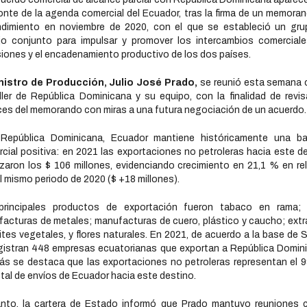
onte de la agenda comercial del Ecuador, tras la firma de un memora
ndimiento en noviembre de 2020, con el que se estableció un gru
jo conjunto para impulsar y promover los intercambios comerciale
siones y el encadenamiento productivo de los dos países.
inistro de Producción, Julio José Prado,
se reunió esta semana 
ller de República Dominicana y su equipo, con la finalidad de revis
es del memorando con miras a una futura negociación de un acuerdo.
República Dominicana, Ecuador mantiene históricamente una ba
cial positiva: en 2021 las exportaciones no petroleras hacia este d
zaron los $ 106 millones, evidenciando crecimiento en 21,1 % en re
l mismo periodo de 2020 ($ +18 millones).
principales productos de exportación fueron tabaco en rama; 
acturas de metales; manufacturas de cuero, plástico y caucho; ext
ites vegetales, y flores naturales. En 2021, de acuerdo a la base de 
gistran 448 empresas ecuatorianas que exportan a República Domin
s se destaca que las exportaciones no petroleras representan el 
otal de envíos de Ecuador hacia este destino.
nto, la cartera de Estado informó que Prado mantuvo reuniones 