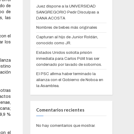
ndo de
Juez dispone a la UNIVERSIDAD
po de
SANGREGORIO Pedir Disculpas a
s, las
DANA ACOSTA
Nombres de bebes más originales
con el
Capturan al hijo de Junior Roldán,
ar los
conocido como JR.
Estados Unidos solicita prisión
inmediata para Carlos Pólit tras ser
lanza
condenado por lavado de sobornos.
estino
lación
El PSC afirma haber terminado la
alianza con el Gobierno de Noboa en
la Asamblea.
otras
ractos
Senae,
icana;
Comentarios recientes
99,9 %
No hay comentarios que mostrar.
con el