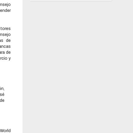
onsejo
tender
ctores
onsejo
as de
ancas
ara de
cio y
ón,
osé
 de
 World