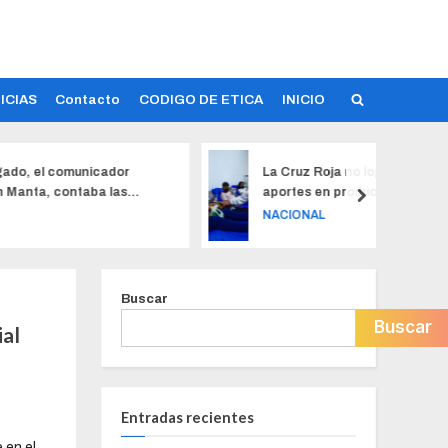
ICIAS
Contacto
CODIGO DE ETICA
INICIO
nicador
La Cruz Roja no logra subir sus
C
aba las
aportes en productos sanguíneos
C
ularidad lo
NACIONAL
L
 concejal
Buscar
Buscar
ial
Entradas recientes
 en el