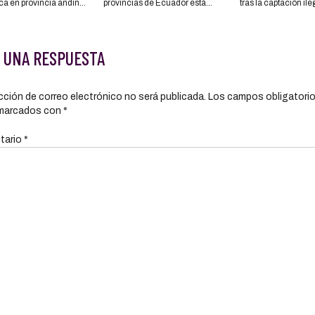
ca en provincia andina
provincias de Ecuador están
tras la captación ile
de Ecuador
bloqueadas desde esta
dinero
madrugada por el llamado a
movilizaciones que hizo la
 UNA RESPUESTA
Conaie
cción de correo electrónico no será publicada.
Los campos obligatori
marcados con
*
tario
*