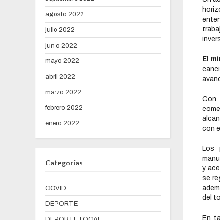
horiz
agosto 2022
ente
traba
julio 2022
inver
junio 2022
El m
mayo 2022
canci
abril 2022
avanc
marzo 2022
Con 
febrero 2022
comer
alcan
enero 2022
con e
Los 
manuf
Categorías
y ace
se re
ademá
COVID
del t
DEPORTE
En ta
DEPORTE LOCAL