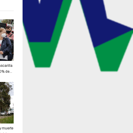
scarilla
70% de
 y muerte