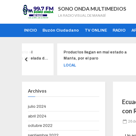
SONO ONDA MULTIMEDIOS
LA RADIO VISUAL DE MANABÍ
INICIO
Buzón Ciudadano
TV ONLINE
RADIO
A
o el
Productos llegan en mal estado a
Rob
tonelada de
Manta, por el paro
los
a $ 31,70,
de 
LOCAL
LO
o por siete
Archivos
Ecuad
julio 2024
con 
abril 2024
26 d
octubre 2022
septiembre 2022
Un ac