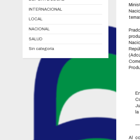
Minis
INTERNACIONAL
Nacio
temas
LOCAL
NACIONAL
Prado
produ
SALUD
Naci
Sin categoría
Repú
(Adoz
Come
Produ
En
Co
Ju
la
—
Al co