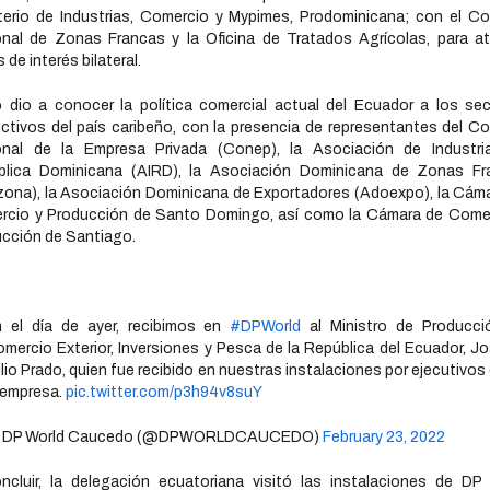
terio de Industrias, Comercio y Mypimes, Prodominicana; con el C
nal de Zonas Francas y la Oficina de Tratados Agrícolas, para a
 de interés bilateral.
 dio a conocer la política comercial actual del Ecuador a los se
ctivos del país caribeño, con la presencia de representantes del C
onal de la Empresa Privada (Conep), la Asociación de Industri
blica Dominicana (AIRD), la Asociación Dominicana de Zonas Fr
ona), la Asociación Dominicana de Exportadores (Adoexpo), la Cám
rcio y Producción de Santo Domingo, así como la Cámara de Comer
cción de Santiago.
 el día de ayer, recibimos en
#DPWorld
al Ministro de Producci
mercio Exterior, Inversiones y Pesca de la República del Ecuador, J
lio Prado, quien fue recibido en nuestras instalaciones por ejecutivos
 empresa.
pic.twitter.com/p3h94v8suY
 DP World Caucedo (@DPWORLDCAUCEDO)
February 23, 2022
ncluir, la delegación ecuatoriana visitó las instalaciones de DP