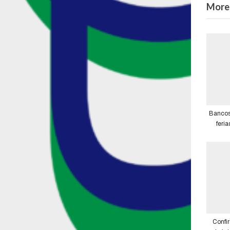
More 
Bancos 
feria
canale
Confi