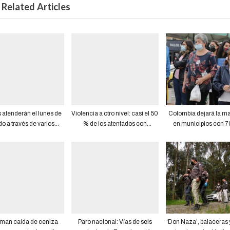
Related Articles
atenderán el lunes de
Violencia a otro nivel: casi el 50
Colombia dejará la ma
do a través de varios
% de los atentados con
en municipios con 
s, de manera virtual y
artefactos explosivos se han
vacunación
presencial
reportado en Guayaquil en lo
que va del 2022
rman caída de ceniza
Paro nacional: Vías de seis
‘Don Naza’, balaceras