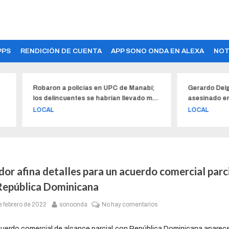
PPS
RENDICIÓN DE CUENTA
APP SONO ONDA EN ALEXA
NOT
aron a policías en UPC de Manabí;
Gerardo Delgado, el comu
 delincuentes se habrían llevado más
asesinado en Manta, cont
una decena de armas
historias barriales y su pop
CAL
LOCAL
perfilaba para candidato a
or afina detalles para un acuerdo comercial parc
República Dominicana
e febrero de 2022
sonoonda
No hay comentarios
uerdo comercial de alcance parcial con República Dominicana aparece